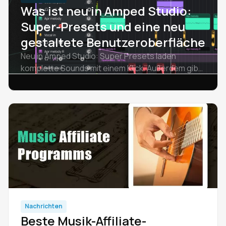
Was ist neu in Amped Studio:
Super-Presets und eine neu
gestaltete Benutzeroberfläche
Neu in Amped Studio: Super Presets laden
komplette Sounds mit einem Klick. Außerdem gibt
es einen neu gestalteten Pianorollen-Editor,
Bedienelemente zum Mischen von Spuren und
eine moderne Benutzeroberfläche.
Nachrichten
Beste Musik-Affiliate-