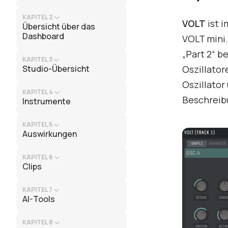
KAPITEL 2
VOLT
ist 
Übersicht über das
Dashboard
VOLT mini.
„Part 2“ b
KAPITEL 3
Studio-Übersicht
Oszillator
Oszillator
KAPITEL 4
Beschreibu
Instrumente
KAPITEL 5
Auswirkungen
KAPITEL 6
Clips
KAPITEL 7
AI-Tools
KAPITEL 8