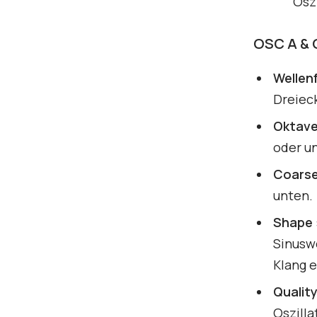
Oszi
OSC A & 
Wellen
Dreiec
Oktav
oder u
Coars
unten.
Shape
Sinusw
Klang e
Qualit
Oszilla