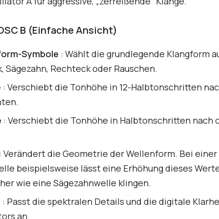
llator A für aggressive, „zerreißende“ Klänge.
OSC B (Einfache Ansicht)
form-Symbole
: Wählt die grundlegende Klangform au
k, Sägezahn, Rechteck oder Rauschen.
e
: Verschiebt die Tonhöhe in 12-Halbtonschritten na
nten.
e
: Verschiebt die Tonhöhe in Halbtonschritten nach 
: Verändert die Geometrie der Wellenform. Bei einer
elle beispielsweise lässt eine Erhöhung dieses Wert
her wie eine Sägezahnwelle klingen.
y
: Passt die spektralen Details und die digitale Klarhe
tors an.