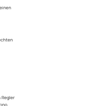
 einen
rechten
n Regler
sono,