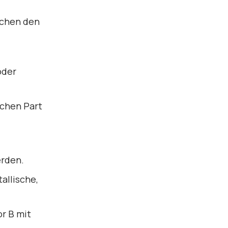
ischen den
oder
schen Part
erden.
allische,
or B mit