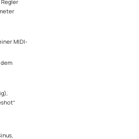
 Regler
ameter
einer MIDI-
r dem
ig),
eshot“
inus,