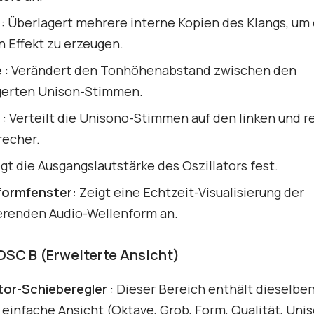
: Überlagert mehrere interne Kopien des Klangs, um
n Effekt zu erzeugen.
e
: Verändert den Tonhöhenabstand zwischen den
gerten Unison-Stimmen.
: Verteilt die Unisono-Stimmen auf den linken und 
recher.
egt die Ausgangslautstärke des Oszillators fest.
formfenster:
Zeigt eine Echtzeit-Visualisierung der
ierenden Audio-Wellenform an.
OSC B (Erweiterte Ansicht)
ator-Schieberegler
: Dieser Bereich enthält dieselbe
 einfache Ansicht (Oktave, Grob, Form, Qualität, Uni