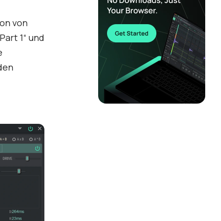
ion von
Part 1“ und
e
eden