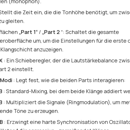
elen (monophon).
Stellt die Zeit ein, die die Tonhöhe benötigt, um zw
u gleiten.
flächen
„Part 1“
/
„Part 2
“: Schaltet die gesamte
roberfläche um, um die Einstellungen für die erste 
 Klangschicht anzuzeigen.
X
: Ein Schieberegler, der die Lautstärkebalance zwi
art 2 einstellt.
-Modi
: Legt fest, wie die beiden Parts interagieren:
B
: Standard-Mixing, bei dem beide Klänge addiert w
B
: Multipliziert die Signale (Ringmodulation), um met
rrende Töne zu erzeugen.
 B
: Erzwingt eine harte Synchronisation von Oszillat