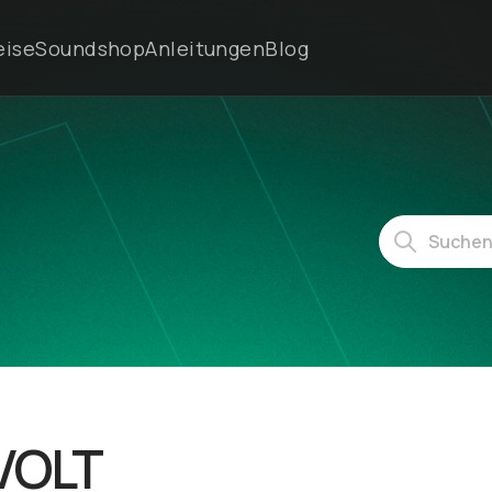
eise
Soundshop
Anleitungen
Blog
 VOLT