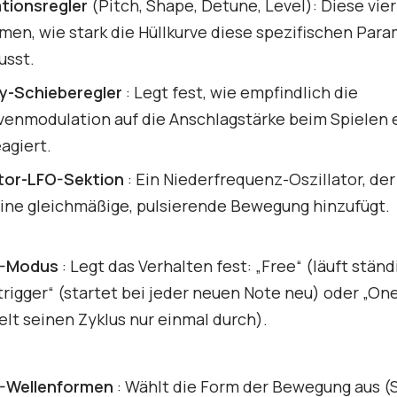
tionsregler
(Pitch, Shape, Detune, Level): Diese vier
en, wie stark die Hüllkurve diese spezifischen Par
usst.
ty-Schieberegler
: Legt fest, wie empfindlich die
venmodulation auf die Anschlagstärke beim Spielen 
agiert.
ator-LFO-Sektion
: Ein Niederfrequenz-Oszillator, de
eine gleichmäßige, pulsierende Bewegung hinzufügt.
-Modus
: Legt das Verhalten fest: „Free“ (läuft ständ
trigger“ (startet bei jeder neuen Note neu) oder „On
elt seinen Zyklus nur einmal durch).
-Wellenformen
: Wählt die Form der Bewegung aus (S