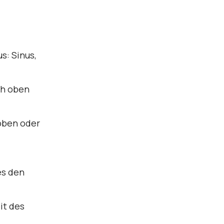
s: Sinus,
ch oben
oben oder
es den
it des