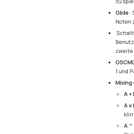
zu spi
Glide
: 
Noten z
Schalt
Benutze
zweite
OSCMI
1 und P
Mixing
A + 
A x 
kli
A ^