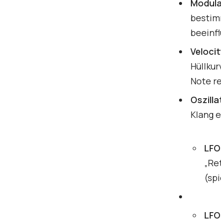
Modula
bestimm
beeinfl
Veloci
Hüllkur
Note re
Oszill
Klang 
LFO
„Re
(spi
LFO