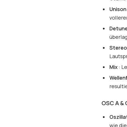
Unison
vollere
Detun
überla
Stereo
Lautsp
Mix
: L
Wellen
result
OSC A & 
Oszill
wie die