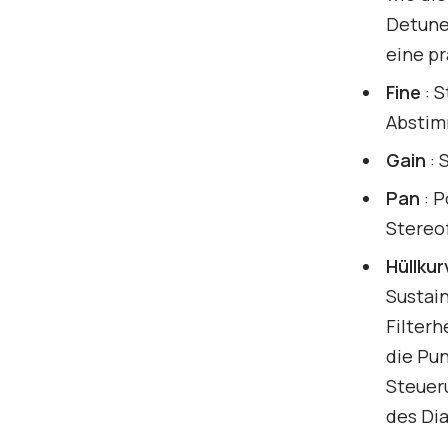
Detune,
eine pr
Fine
: S
Abstim
Gain
: 
Pan
: P
Stereo
Hüllku
Sustain
Filterh
die Pun
Steuer
des Dia