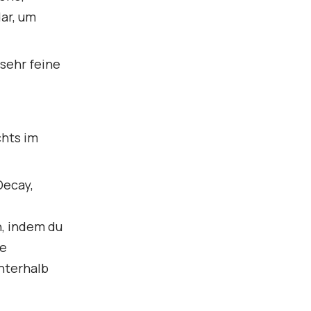
dar, um
 sehr feine
chts im
Decay,
n, indem du
re
nterhalb
.