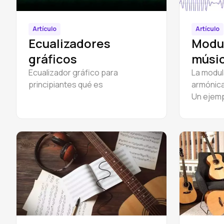
Artículo
Artículo
Ecualizadores
Modul
gráficos
músi
Ecualizador gráfico para
La modul
principiantes qué es
armónica
Un ejempl
modulaci
mayor.