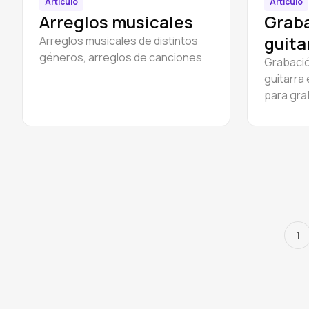
Artículo
Artículo
Arreglos musicales
Grab
guita
Arreglos musicales de distintos
géneros, arreglos de canciones
Grabació
guitarra 
para grab
en estud
1