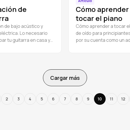
Artículo
ación de
Cómo aprender
rra
tocar el pianо
n de bajo acústico y
Cómo aprender a tocar el
eléctrica. Lo necesario
de oído para principiantes
ar tu guitarra en casa y
por su cuenta como un ad
io.
fácil.
Cargar más
2
3
4
5
6
7
8
9
10
11
12