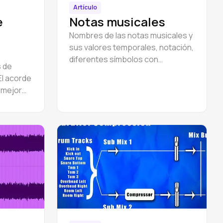
Artículo
e
Notas musicales
Nombres de las notas musicales y
sus valores temporales, notación,
diferentes símbolos con
 de
explicaciones. El alfabeto musical
El acorde
para principiantes.
 mejor
a jugar