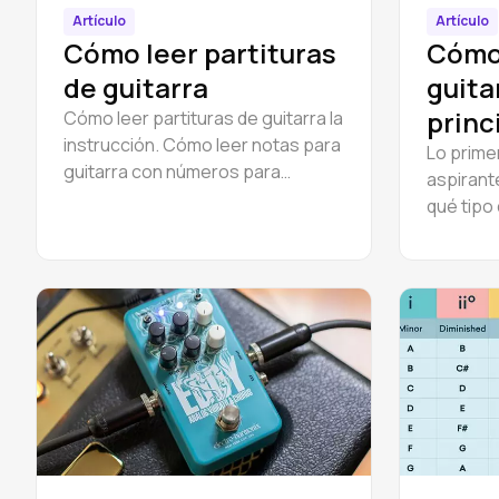
Artículo
Artículo
Cómo leer partituras
Cómo 
de guitarra
guita
princ
Cómo leer partituras de guitarra la
instrucción. Cómo leer notas para
Lo prime
guitarra con números para
aspirante
principiantes.
qué tipo 
distintos
en su so
adecuado
determin