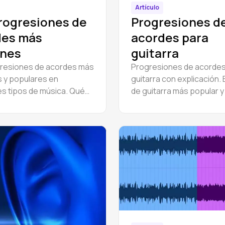
Artículo
rogresiones de
Progresiones d
des más
acordes para
nes
guitarra
gresiones de acordes más
Progresiones de acordes
 y populares en
guitarra con explicación. 
es tipos de música. Qué
de guitarra más popular y
ones de acordes se
para aprender a empezar 
 con más frecuencia?
para los principiantes.