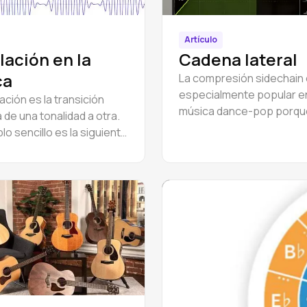
Artículo
ación en la
Cadena lateral
ca
La compresión sidechain
especialmente popular en
ación es la transición
música dance-pop porqu
 de una tonalidad a otra.
permite que los instrume
o sencillo es la siguiente
corten constantemente a
ón de La menor a Do
de la mezcla.