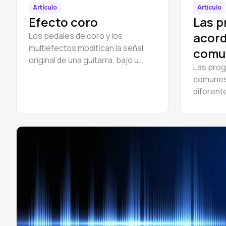
Artículo
Artículo
Efecto coro
Las p
acor
Los pedales de coro y los
multiefectos modifican la señal
comu
original de una guitarra, bajo u
Las pro
otro instrumento añadiendo un
comunes
segundo sonido con un ligero
diferent
retardo.
progresi
utilizan