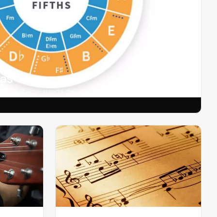
tas
no y guitarra, rueda de quintas menor y mayor