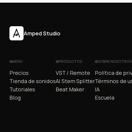
Amped Studio
MENÚ
PRODUCTOS
SOBRE NOSOTROS
Precios
VST / Remote
Política de pri
Tienda de sonidos
AI Stem Splitter
Términos de u
Tutoriales
Beat Maker
IA
Blog
Escuela