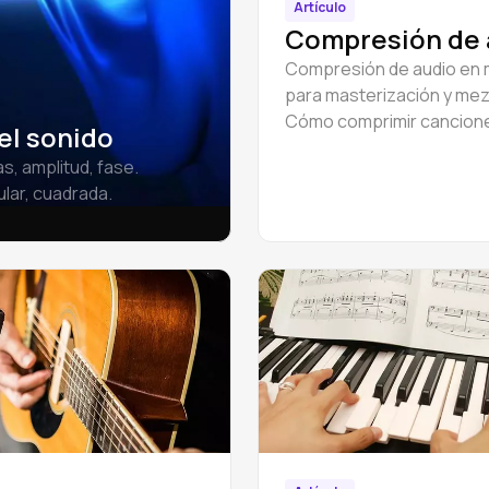
Artículo
Compresión de 
Compresión de audio en 
para masterización y mez
Cómo comprimir cancion
el sonido
archivos de audio: subgr
s, amplitud, fase.
batería, piano, voz.
ular, cuadrada.