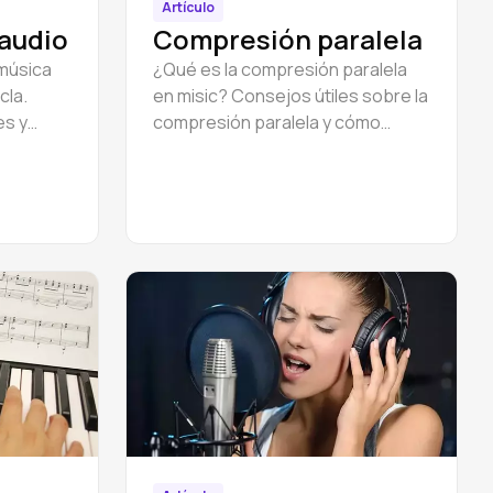
Artículo
audio
Compresión paralela
música
¿Qué es la compresión paralela
cla.
en misic? Consejos útiles sobre la
es y
compresión paralela y cómo
aves,
aplicarla en tus pistas para que
suenen profesionales.