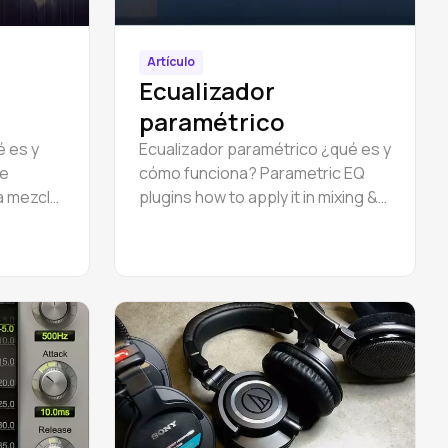
Artículo
Ecualizador
paramétrico
é es y
Ecualizador paramétrico ¿qué es y
de
cómo funciona? Parametric EQ
a mezcla
plugins how to apply it in mixing &
a.
mastering.