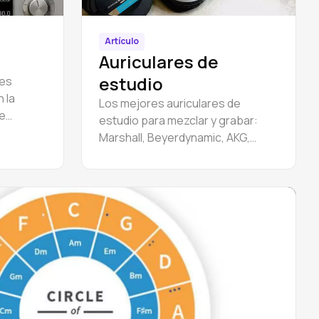
Artículo
Auriculares de
estudio
 es
 la
Los mejores auriculares de
e
estudio para mezclar y grabar:
ntos se
Marshall, Beyerdynamic, AKG,
 través
Sony, Beyerdynamic, Sennheiser,
etc.