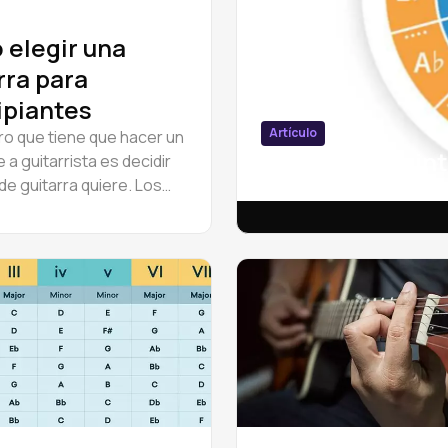
elegir una
rra para
ipiantes
Artículo
ro que tiene que hacer un
Círculo de quin
 a guitarrista es decidir
de guitarra quiere. Los
Círculo de quintas en pia
 tipos de guitarra difieren
nido, cada uno más
 para interpretar
ados estilos.