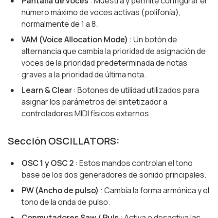
Pantalla de voces
: Muestra y permite configurar el
número máximo de voces activas (polifonía),
normalmente de 1 a 8.
VAM (Voice Allocation Mode)
: Un botón de
alternancia que cambia la prioridad de asignación de
voces de la prioridad predeterminada de notas
graves a la prioridad de última nota.
Learn & Clear
: Botones de utilidad utilizados para
asignar los parámetros del sintetizador a
controladores MIDI físicos externos.
Sección OSCILLATORS:
OSC 1 y OSC 2
: Estos mandos controlan el tono
base de los dos generadores de sonido principales.
PW (Ancho de pulso)
: Cambia la forma armónica y el
tono de la onda de pulso.
Conmutadores Saw / Puls
: Activa o desactiva las