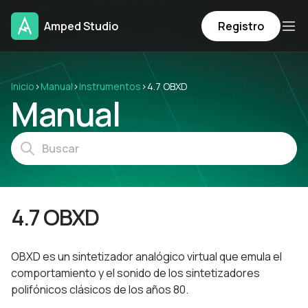
Amped Studio
Registro
Inicio
›
Manual
›
Instrumentos
›
4.7 OBXD
Manual
4.7 OBXD
OBXD es un sintetizador analógico virtual que emula el
comportamiento y el sonido de los sintetizadores
polifónicos clásicos de los años 80.