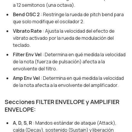
a 12 semitonos (una octava).
Bend OSC 2
: Restringe la rueda de pitch bend para
que solo modifique el oscilador 2.
Vibrato Rate
: Ajusta la velocidad del efecto de
vibrato activado por la rueda de modulación del
teclado.
Filter Env Vel
: Determina en qué medida la velocidad
de la nota (fuerza de pulsación) afecta a la
envolvente del filtro.
Amp Env Vel
: Determina en qué medida la velocidad
de la nota afecta a la envolvente del amplificador.
Secciones FILTER ENVELOPE y AMPLIFIER
ENVELOPE:
A, D, S, R
: Mandos estándar de ataque (Attack),
caída (Decay), sostenido (Sustain) y liberación