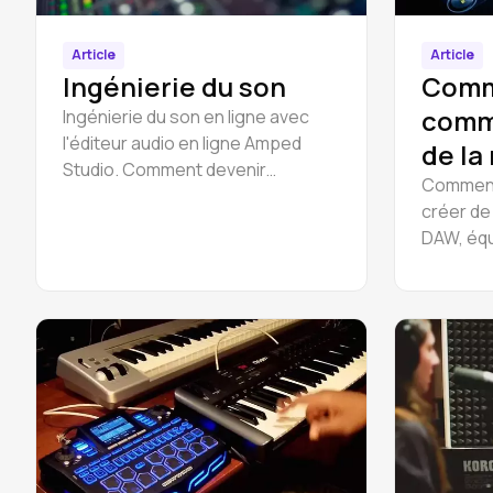
Article
Article
Ingénierie du son
Comm
comm
Ingénierie du son en ligne avec
l'éditeur audio en ligne Amped
de la
Studio. Comment devenir
élect
Comment
ingénieur du son et de la musique.
créer de
DAW, équ
d'idées.
de l'EDM