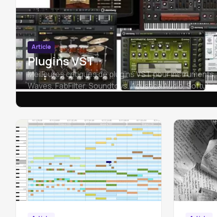
Article
Plugins VST
Meilleures critiques de plugins VST pour instruments, 
Waves, FabFilter, Soundtoys, Acustica Audio, Softube