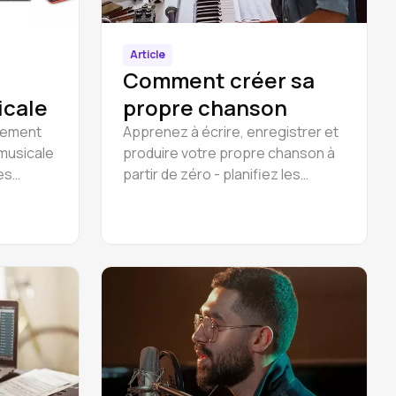
Article
Comment créer sa
icale
propre chanson
ipement
Apprenez à écrire, enregistrer et
 musicale
produire votre propre chanson à
es
partir de zéro - planifiez les
passant
paroles, assemblez la musique,
trôleurs
enregistrez une démo et publiez-
r les
la. Une méthode complète et
udios.
conviviale pour les débutants.