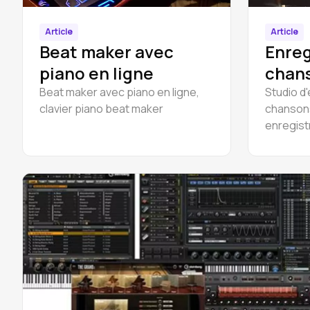
Article
Article
Beat maker avec
Enreg
piano en ligne
chan
Beat maker avec piano en ligne,
Studio d
clavier piano beat maker
chansons
enregist
audio, e
d'instru