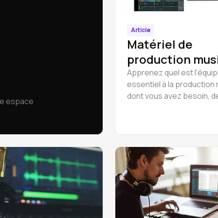
Article
Matériel de
production mus
Apprenez quel est l'équ
essentiel à la production
dont vous avez besoin, d
re espace
ordinateurs aux DAW en 
par les plugins et les con
MIDI. Un guide parfait pou
débutants et les home st