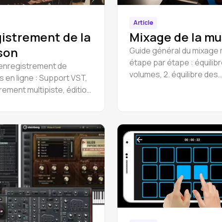
Article
istrement de la
Mixage de la m
son
Guide général du mixage 
étape par étape : équilib
'enregistrement de
volumes, 2. équilibre des
 en ligne : Support VST,
fréquences, équilibre sel
rement multipiste, édition
plans, enrichissement et
nregistrement de voix et
décoration, travail avec l
ments.
section et les groupes,