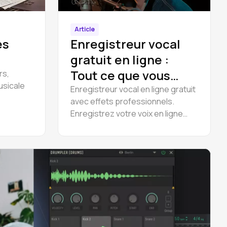
Article
es
Enregistreur vocal
gratuit en ligne :
Tout ce que vous
rs,
usicale
devez savoir
Enregistreur vocal en ligne gratuit
avec effets professionnels.
Enregistrez votre voix en ligne
gratuitement avec notre
enregistreur audio en ligne. Pas
de téléchargement - commencez
dès maintenant.