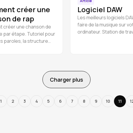
Article
ent créer une
Logiciel DAW
on de rap
Les meilleurs logiciels D
faire de la musique sur vo
 créer une chanson de
ordinateur. Station de trav
e par étape. Tutoriel pour
numérique pour chromeb
s paroles, la structure
Amped Studio, Ableton Liv
anson, l'arrangement, la
Studio, Logic Pro, Cubase
 de beats et
GarageBand, Pro Tools, e
pagnement musical.
Charger plus
1
2
3
4
5
6
7
8
9
10
11
1