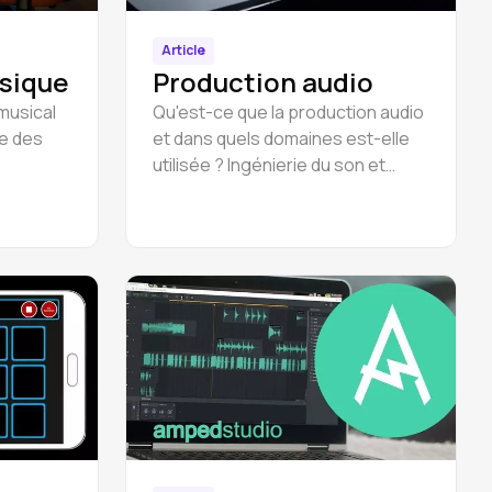
Article
usique
Production audio
musical
Qu'est-ce que la production audio
re des
et dans quels domaines est-elle
utilisée ? Ingénierie du son et
on les
production : écriture de
chansons, arrangement,
e master
enregistrement, montage,
mixage, mastering.