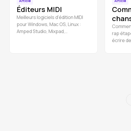
Article
Article
Éditeurs MIDI
Comm
chans
Meilleurs logiciels d'édition MIDI
pour Windows, Mac OS, Linux :
Comment
Amped Studio, Mixpad,
rap étap
MuseScore, SynthFont,
écrire de
Crescendo, Rosegarden.
d'une ch
création
l'accom