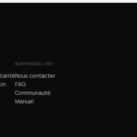
OBTENIR DE L`AIDE
ialité
Nous contacter
ion
FAQ
Communauté
Manuel