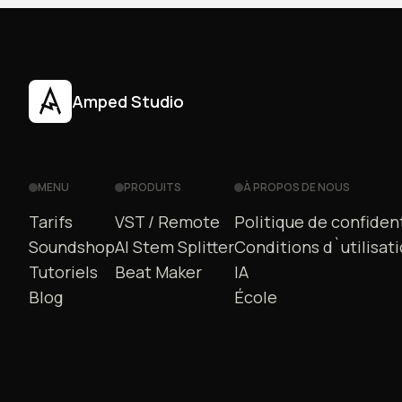
Amped Studio
MENU
PRODUITS
À PROPOS DE NOUS
Tarifs
VST / Remote
Politique de confident
Soundshop
AI Stem Splitter
Conditions d`utilisat
Tutoriels
Beat Maker
IA
Blog
École