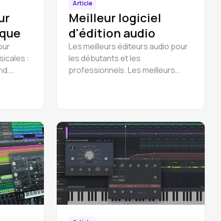
Article
ur
Meilleur logiciel
ique
d'édition audio
our
Les meilleurs éditeurs audio pour
sicales :
les débutants et les
nd,
professionnels. Les meilleurs
udio
logiciels d'édition audio pour
toutes les plateformes : ✔️
Navigateur, ✔️ Windows, ✔️ Linux,
✔️ macOS