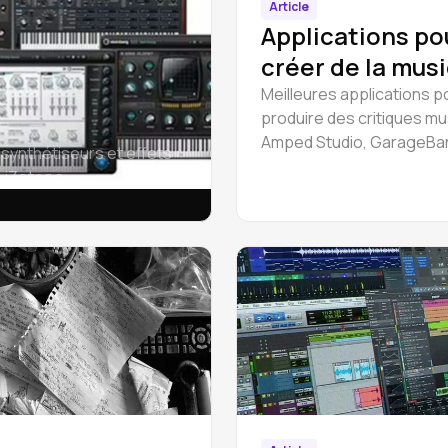
Article
Applications po
créer de la mus
Meilleures applications p
produire des critiques mu
Amped Studio, GarageBa
synthétiseurs et effets :
Steinberg Cubasis, FL St
, iZotope.
Mobile, Ableton, etc.