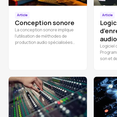
Article
Article
Conception sonore
Logic
d'enr
La conception sonore implique
l'utilisation de méthodes de
audio
production audio spécialisées
Logiciel
pour développer des solutions
Program
sonores qui sont appliquées dans
son et d
différents domaines.