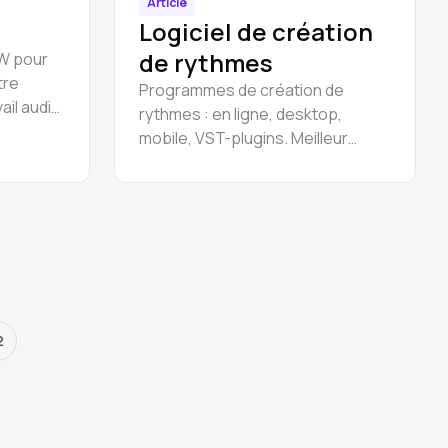
Article
Logiciel de création
de rythmes
AW pour
tre
Programmes de création de
ail audio
rythmes : en ligne, desktop,
ook -
mobile, VST-plugins. Meilleur
e, FL
logiciel gratuit de production de
,
rythmes.
tc.
2