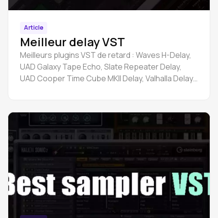
Article
Meilleur delay VST
Meilleurs plugins VST de retard : Waves H-Delay,
UAD Galaxy Tape Echo, Slate Repeater Delay,
UAD Cooper Time Cube MKII Delay, Valhalla Delay
etc.