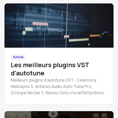
Article
Les meilleurs plugins VST
d'autotune
Meilleurs plugins d'autotune VST : Celemony
Melodyne 5, Antares Audio Auto-Tune Pro,
iZotope Nectar 3, Waves OVox Vocal ReSynthesis,
SoundSpot VoxBox, etc.