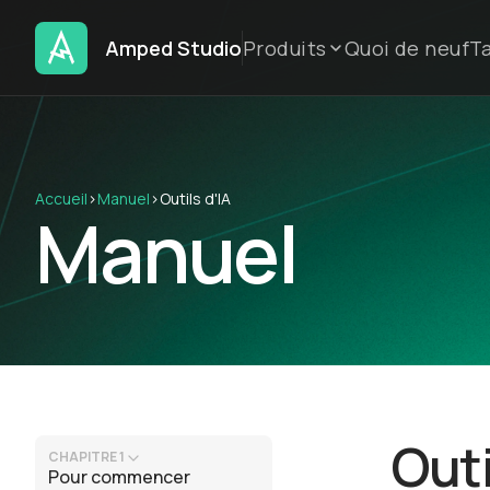
Amped Studio
Produits
Quoi de neuf
Ta
Accueil
›
Manuel
›
Outils d'IA
Manuel
Outi
CHAPITRE 1
Pour commencer