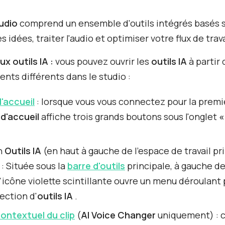
udio
comprend un ensemble d'outils intégrés basés su
 idées, traiter l'audio et optimiser votre flux de trava
x outils IA :
vous pouvez ouvrir les
outils IA
à partir 
ts différents dans le studio :
'accueil
: lorsque vous vous connectez pour la premiè
d'accueil
affiche trois grands boutons sous l'onglet
«
n
Outils IA
(en haut à gauche de l'espace de travail pr
 : Située sous la
barre d'outils
principale, à gauche de
l'icône violette scintillante ouvre un menu déroulant
ection d'
outils IA
.
ontextuel du clip
(
AI Voice Changer
uniquement) : c