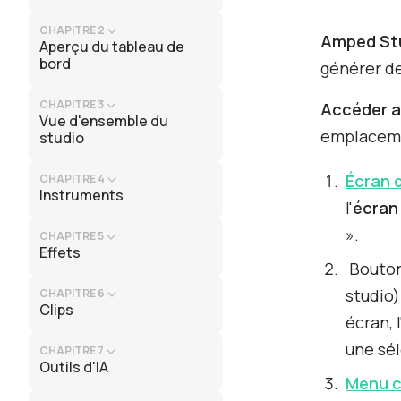
CHAPITRE 2
Amped St
Aperçu du tableau de
bord
générer des
CHAPITRE 3
Accéder au
Vue d'ensemble du
emplacemen
studio
Écran d
CHAPITRE 4
Instruments
l'
écran
».
CHAPITRE 5
Effets
Bouto
studio)
CHAPITRE 6
Clips
écran, 
une sél
CHAPITRE 7
Outils d'IA
Menu c