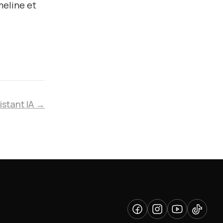
meline et
sistant IA →