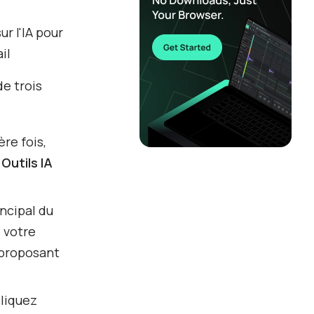
r l'IA pour
il
de trois
re fois,
 Outils IA
incipal du
 votre
 proposant
liquez