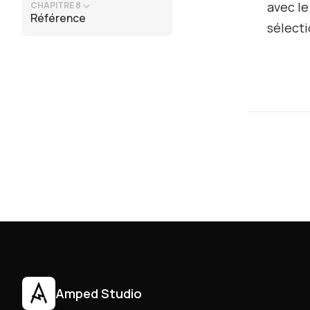
avec le
CHAPITRE 8
Référence
sélect
Amped Studio