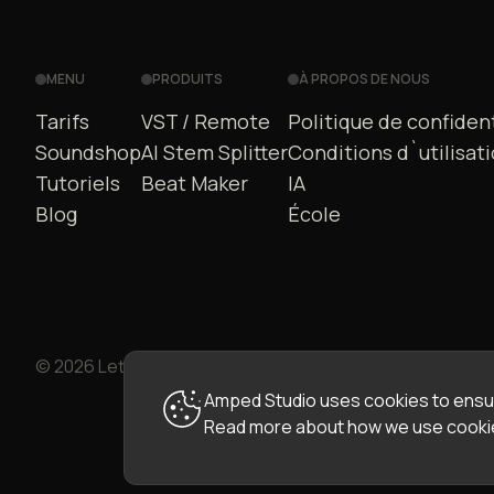
MENU
PRODUITS
À PROPOS DE NOUS
Tarifs
VST / Remote
Politique de confident
Soundshop
AI Stem Splitter
Conditions d`utilisat
Tutoriels
Beat Maker
IA
Blog
École
© 2026 LettoPro SA. All rights reserved.
Amped Studio uses cookies to ensur
Read more about how we use cookie