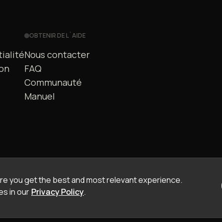
OBTENIR DE L`AIDE
ialité
Nous contacter
ion
FAQ
Communauté
Manuel
e you get the best and most relevant experience.
s in our
Privacy Policy
.