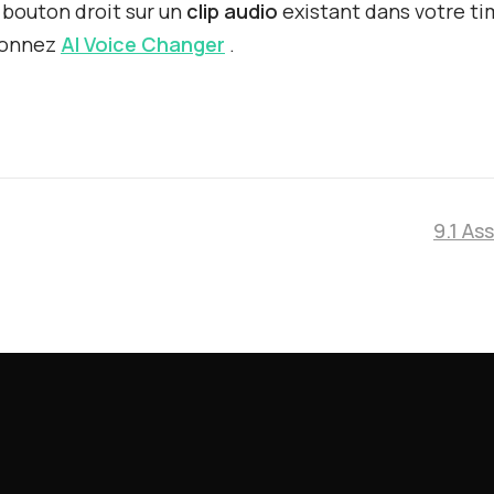
 bouton droit sur un
clip audio
existant dans votre ti
ionnez
AI Voice Changer
.
9.1 As