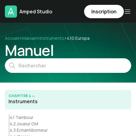
Amped Studio
Inscription
Accueil
›
Manuel
›
Instruments
›
4.10 Europa
Manuel
CHAPITRE 4
Instruments
4.1 Tambour
4.2 Joueur GM
4.3 Échantillonneur