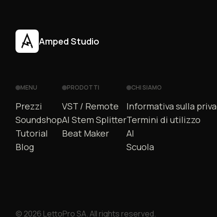
Amped Studio
MENU
PRODOTTI
CHI SIAMO
Prezzi
VST / Remote
Informativa sulla priv
Soundshop
AI Stem Splitter
Termini di utilizzo
Tutorial
Beat Maker
AI
Blog
Scuola
© 2026 LettoPro SA. All rights reserved.