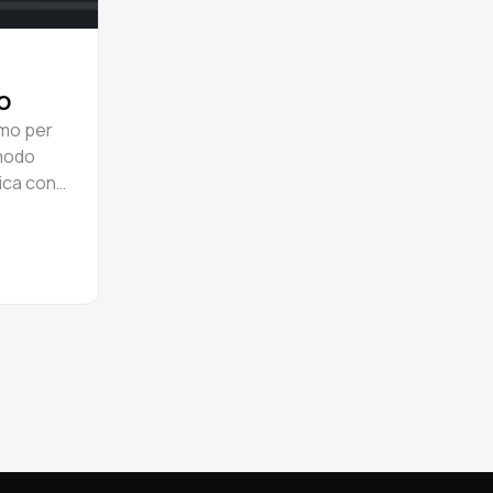
o
emo per
 modo
sica con