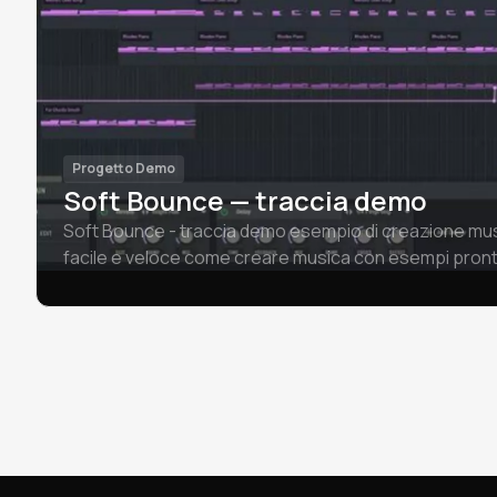
Progetto Demo
Soft Bounce — traccia demo
Soft Bounce - traccia demo esempio di creazione mus
facile e veloce come creare musica con esempi pronti 