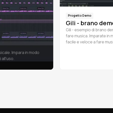
Progetto Demo
Gili - brano dem
Gili - esempio di brano d
fare musica. Imparate in
facile e veloce a fare mu
esempi pronti.
icale. Impara in modo
all'uso.