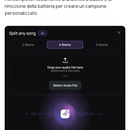
rimozione della batteria per creare un campione
personalizzato.