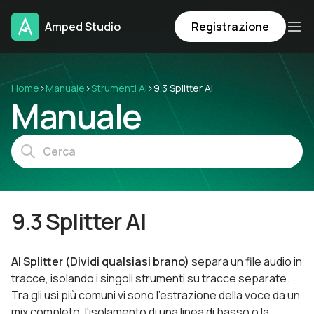
Amped Studio
Registrazione
Home
›
Manuale
›
Strumenti AI
›
9.3 Splitter AI
Manuale
9.3 Splitter AI
AI Splitter (Dividi qualsiasi brano)
separa un file audio in
tracce, isolando i singoli strumenti su tracce separate.
Tra gli usi più comuni vi sono l'estrazione della voce da un
mix completo, l'isolamento di una linea di basso o la