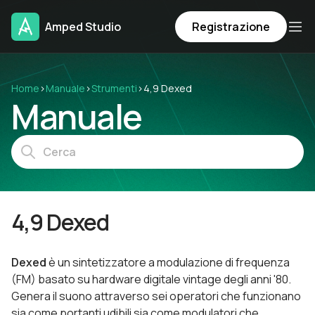
Amped Studio
Registrazione
Home
›
Manuale
›
Strumenti
›
4,9 Dexed
Manuale
4,9 Dexed
Dexed
è un sintetizzatore a modulazione di frequenza
(FM) basato su hardware digitale vintage degli anni '80.
Genera il suono attraverso sei operatori che funzionano
sia come portanti udibili sia come modulatori che