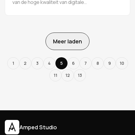
van de hoge kwaliteit van digitale
mediabestanden, waaronder audio, afbeeldingen
en zelfs video.
Meer laden
1
2
3
4
5
6
7
8
9
10
11
12
13
Amped Studio