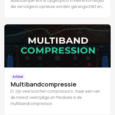
audiosample wordt opgesplitst in kleine korreltjes
die vervolgens opnieuw worden gerangschikt en
aangepast om een nieuw geluid te creëren.
Artikel
Multibandcompressie
Er zijn veel soorten compressors, maar een van
de meest veelzijdige en flexibele is de
multibandcompressor.