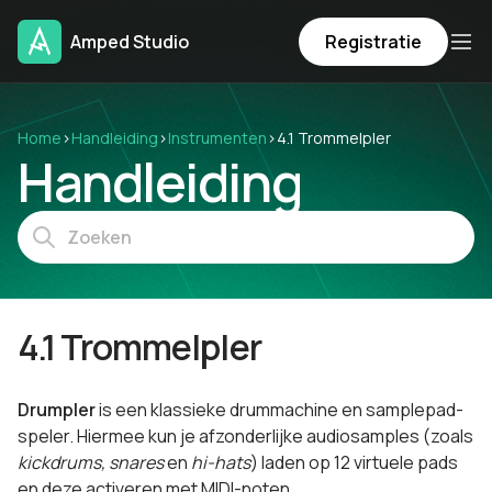
Amped Studio
Registratie
Home
›
Handleiding
›
Instrumenten
›
4.1 Trommelpler
Handleiding
4.1 Trommelpler
Drumpler
is een klassieke drummachine en samplepad-
speler. Hiermee kun je afzonderlijke audiosamples (zoals
kickdrums, snares
en
hi-hats
) laden op 12 virtuele pads
en deze activeren met MIDI-noten.