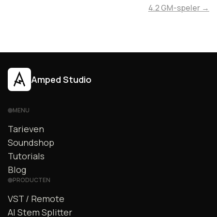
4.2 GM-speler →
Amped Studio
MENU
Tarieven
Soundshop
Tutorials
Blog
PRODUCTEN
VST / Remote
AI Stem Splitter