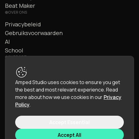
Beat Maker
OVER ONS
Privacybeleid
Gebruiksvoorwaarden
AI
School
SUPPORT
Contact
FAQ
Amped Studio uses cookies to ensure you get
Community
the best and most relevant experience.
Read
Handleiding
more about how we use cookies in our
Privacy
Policy
.
Accept Essential
© 2026 LettoPro SA. All rights reserved.
Accept All
Taal:
Nederlands (NL)