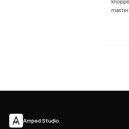
knoppe
master
Amped Studio