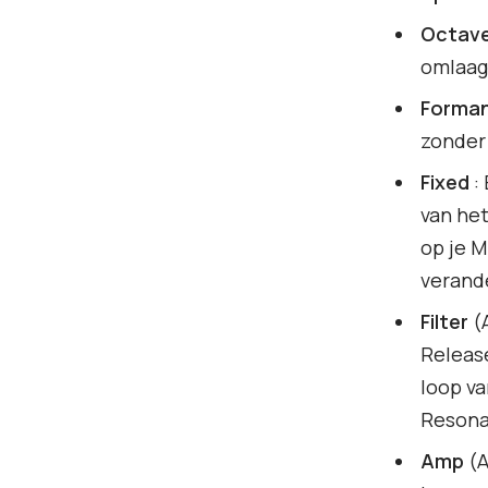
Octave
omlaag
Forma
zonder
Fixed
:
van het
op je M
verand
Filter
(A
Release
loop va
Resona
Amp
(A