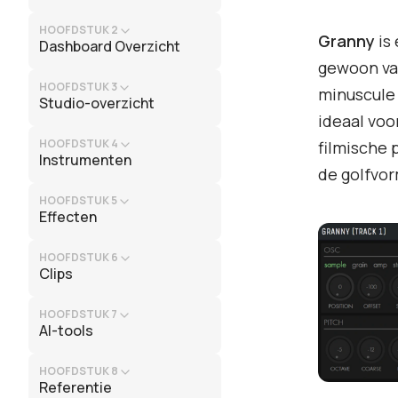
HOOFDSTUK 2
Granny
is 
Dashboard Overzicht
gewoon van
HOOFDSTUK 3
minuscule 
Studio-overzicht
ideaal voo
HOOFDSTUK 4
filmische 
Instrumenten
de golfvo
HOOFDSTUK 5
Effecten
HOOFDSTUK 6
Clips
HOOFDSTUK 7
AI-tools
HOOFDSTUK 8
Referentie