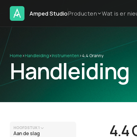
Amped Studio
Producten
Wat is er ni
Home
›
Handleiding
›
Instrumenten
›
4.4 Granny
Handleiding
4.4
HOOFDSTUK 1
Aan de slag