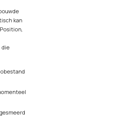
ebouwde
tisch kan
Position,
 die
iobestand
 momenteel
itgesmeerd