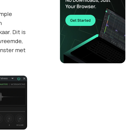
ample
n
ar. Dit is
 vreemde,
enster met