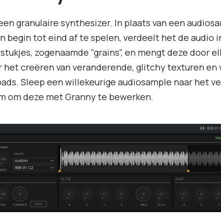
een granulaire synthesizer. In plaats van een audios
 begin tot eind af te spelen, verdeelt het de audio i
stukjes, zogenaamde "grains", en mengt deze door elka
r het creëren van veranderende, glitchy texturen en
pads. Sleep een willekeurige audiosample naar het v
rm om deze met Granny te bewerken.