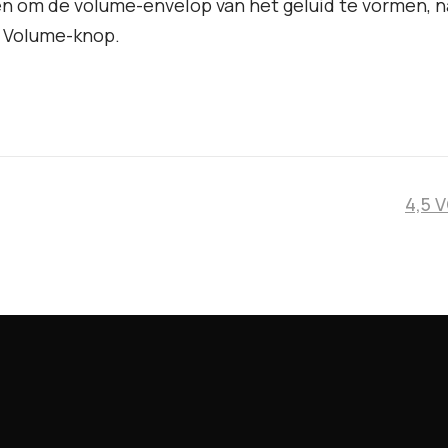
n om de volume-envelop van het geluid te vormen, n
 Volume-knop.
4,5 