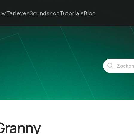
euw
Tarieven
Soundshop
Tutorials
Blog
 Granny