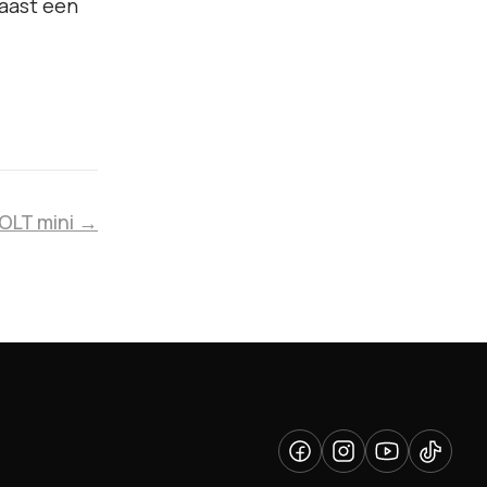
aast een
VOLT mini →