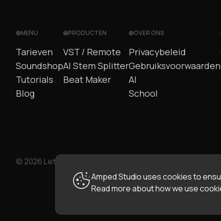
MENU
PRODUCTEN
OVER ONS
Tarieven
VST / Remote
Privacybeleid
Soundshop
AI Stem Splitter
Gebruiksvoorwaarden
Tutorials
Beat Maker
AI
Blog
School
© 2026 LettoPro SA. All rights reserved.
Amped Studio uses cookies to ensur
Read more about how we use cookie