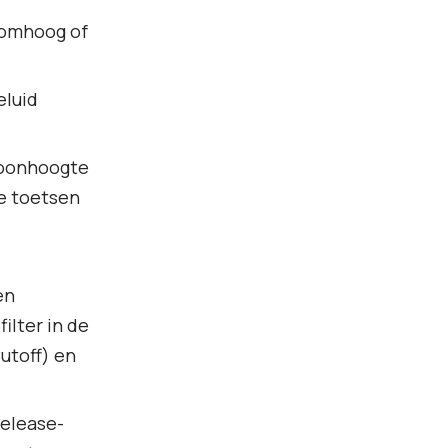
d omhoog of
eluid
toonhoogte
re toetsen
en
ilter in de
utoff) en
Release-