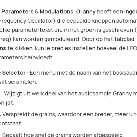
n
Parameters
&
Modulations
:
Granny
heeft een ing
Frequency Oscillator) die bepaalde knoppen automa
lke parametertekst die in het groen is geschreven (
Freq) kan worden gemoduleerd. Door op het tabblad
ns
te klikken, kun je precies instellen hoeveel de LFO
rameters beïnvloedt.
 Selector
: Een menu met de naam van het basisaud
wilt scramblen.
: Wijzigt uit welk deel van het audiosample Granny
snijdt.
: Verspreidt de grains, waardoor een breder, meer u
ontstaat.
: Bepaalt hoe snel de grains worden afgespeeld.