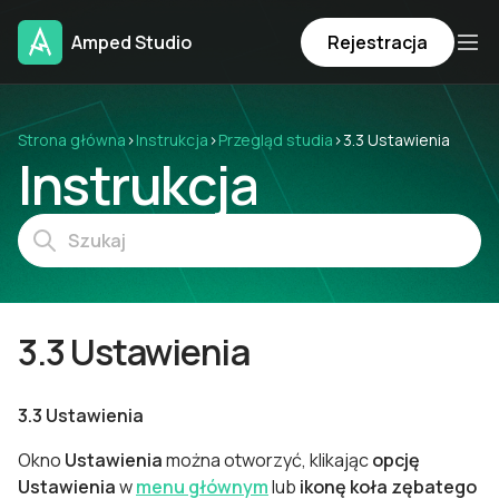
Amped Studio
Rejestracja
Strona główna
›
Instrukcja
›
Przegląd studia
›
3.3 Ustawienia
Instrukcja
3.3 Ustawienia
3.3 Ustawienia
Okno
Ustawienia
można otworzyć, klikając
opcję
Ustawienia
w
menu głównym
lub
ikonę
koła zębatego