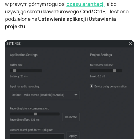
w prawym górnym rogu osi
czasu aranżacji
, albo
używając skrótu klawiaturowego
Cmd/Ctrl+,
. Jest ono
podzielone na
Ustawienia aplikacji
i
Ustawienia
projektu
.