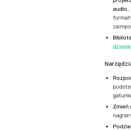
audio
,
formaty
zaimpo
Biblio
dźwię
Narzędzi
Rozpocz
podsta
gatunk
Zmień 
nagran
Podzie