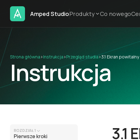
Amped Studio
Produkty
Co nowego
Ce
Strona główna
›
Instrukcja
›
Przegląd studia
›
3.1 Ekran powitalny
Instrukcja
3.1 
ROZDZIAŁ 1
Pierwsze kroki