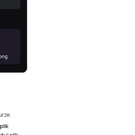
urze.
plik
tuj plik