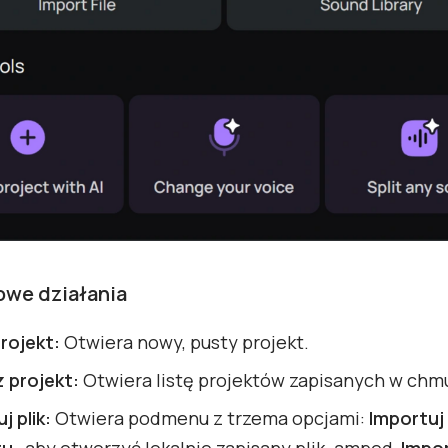
we działania
rojekt:
Otwiera nowy, pusty projekt.
 projekt:
Otwiera listę projektów zapisanych w chm
j plik:
Otwiera podmenu z trzema opcjami:
Importuj 
tu
, aby otworzyć lokalnie zapisany plik .amped,
Impor