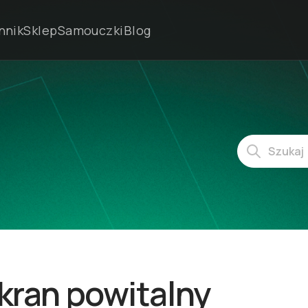
nnik
Sklep
Samouczki
Blog
Ekran powitalny