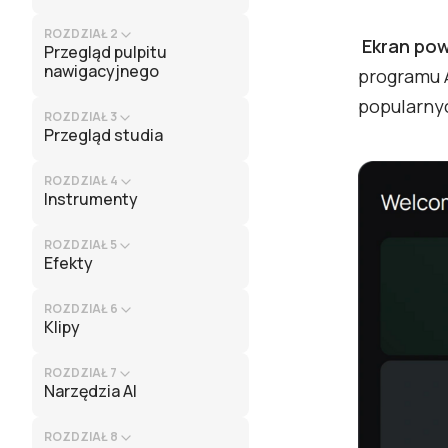
ROZDZIAŁ 2
Ekran
pow
Przegląd pulpitu
nawigacyjnego
programu 
popularny
ROZDZIAŁ 3
Przegląd studia
ROZDZIAŁ 4
Instrumenty
ROZDZIAŁ 5
Efekty
ROZDZIAŁ 6
Klipy
ROZDZIAŁ 7
Narzędzia AI
ROZDZIAŁ 8