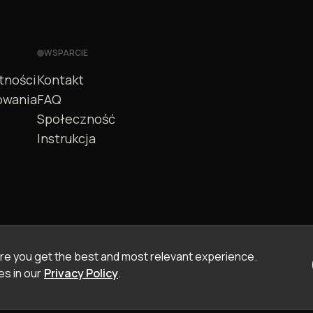
WSPARCIE
tności
Kontakt
owania
FAQ
Społeczność
Instrukcja
e you get the best and most relevant experience.
s in our
Privacy Policy
.