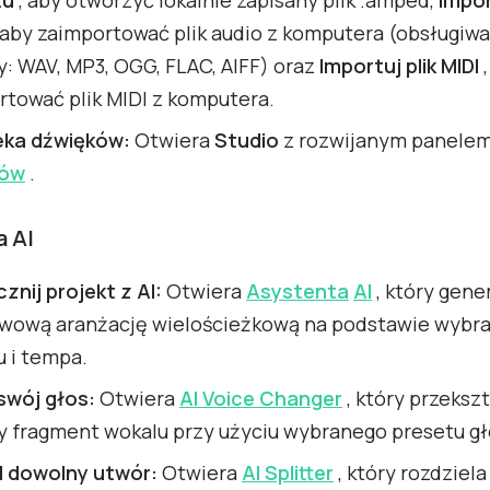
 aby zaimportować plik audio z komputera (obsługiw
: WAV, MP3, OGG, FLAC, AIFF) oraz
Importuj plik MIDI
,
rtować plik MIDI z komputera.
teka dźwięków:
Otwiera
Studio
z rozwijanym panele
ków
.
a AI
nij projekt z AI:
Otwiera
Asystenta
AI
, który gene
wową aranżację wielościeżkową na podstawie wybr
u i tempa.
swój głos:
Otwiera
AI Voice Changer
, który przeksz
y fragment wokalu przy użyciu wybranego presetu gł
l dowolny utwór:
Otwiera
AI Splitter
, który rozdziela