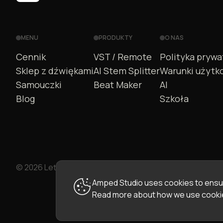
MENU
PRODUKTY
O NAS
Cennik
VST / Remote
Polityka prywa
Sklep z dźwiękami
AI Stem Splitter
Warunki użytk
Samouczki
Beat Maker
AI
Blog
Szkoła
© 2026 LettoPro SA. All rights reserved.
Amped Studio uses cookies to ensur
Read more about how we use cookie