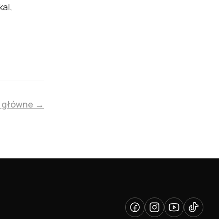
al,
u główne →