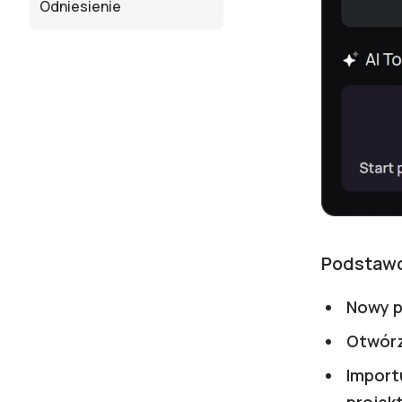
Odniesienie
Podstawo
Nowy p
Otwórz
Importu
projek