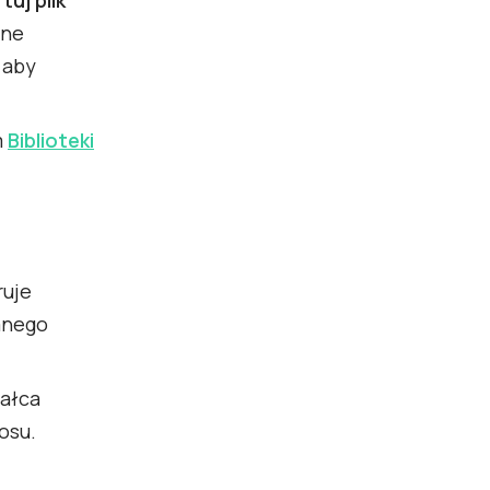
ane
 aby
m
Biblioteki
ruje
anego
tałca
osu.