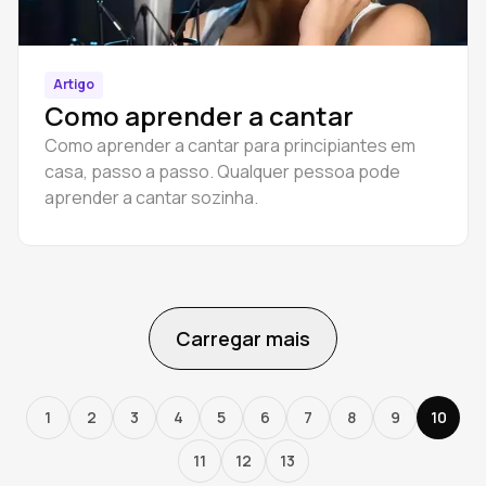
Artigo
Como aprender a cantar
Como aprender a cantar para principiantes em
casa, passo a passo. Qualquer pessoa pode
aprender a cantar sozinha.
Carregar mais
1
2
3
4
5
6
7
8
9
10
11
12
13