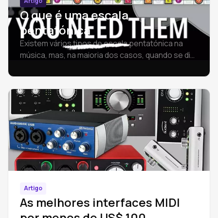
Artigo
O que é uma escala
pentatónica
Existem vários tipos de escala pentatónica na
música, mas, na maioria dos casos, quando se diz
escala pentatónica, está-se a referir ao
significado acima.
Artigo
As melhores interfaces MIDI
por menos de US$ 100