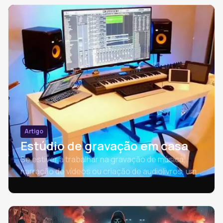
Artigo
Estúdio de gravação em casa
Se estiver a trabalhar na gravação de música,
narração de vídeos ou criação de audiolivros, um
estúdio em casa pode tornar-se o seu espaço de
trabalho.