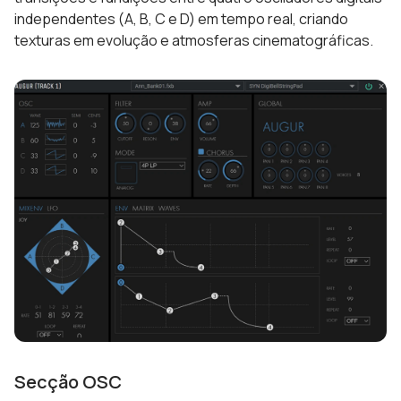
independentes (A, B, C e D) em tempo real, criando
texturas em evolução e atmosferas cinematográficas.
Secção OSC