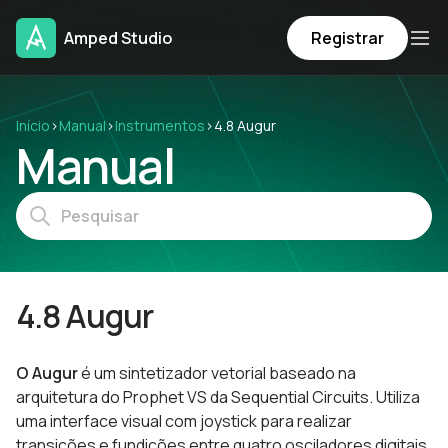
Amped Studio
Registrar
Início
›
Manual
›
Instrumentos
›
4.8 Augur
Manual
4.8 Augur
O Augur
é um sintetizador vetorial baseado na
arquitetura do Prophet VS da Sequential Circuits. Utiliza
uma interface visual com joystick para realizar
transições e fundições entre quatro osciladores digitais