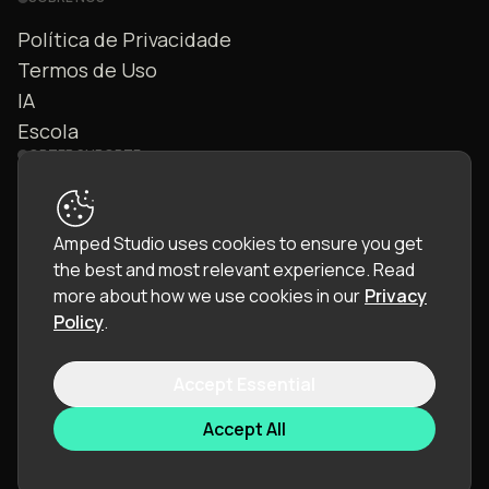
Política de Privacidade
Termos de Uso
IA
Escola
OBTER SUPORTE
Fale Conosco
FAQ
Amped Studio uses cookies to ensure you get
Comunidade
the best and most relevant experience.
Read
Manual
more about how we use cookies in our
Privacy
Policy
.
Accept Essential
© 2026 LettoPro SA. All rights reserved.
Accept All
Idioma:
Português (PT)