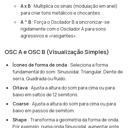
A x B
: Multiplica os sinais (modulação em anel)
para criar tons metálicos e chocantes.
A ^ B
: Força o Oscilador B a sincronizar-se
rigidamente com o Oscilador A para sons
agressivos e «rasgantes».
OSC A e OSC B (Visualização Simples)
Ícones de forma de onda
: Seleciona a forma
fundamental do som: Sinusoidal, Triangular, Dente de
serra, Quadrada ou Ruído.
Oitava
: Ajusta a altura do som para cima ou para
baixo em saltos de 12 semitons.
Coarse
: Ajusta a altura do som para cima ou para
baixo em passos de semitom.
Shape
: Transforma a geometria da forma de onda.
Por exemplo, numa onda Sinusoidal, aumentar este