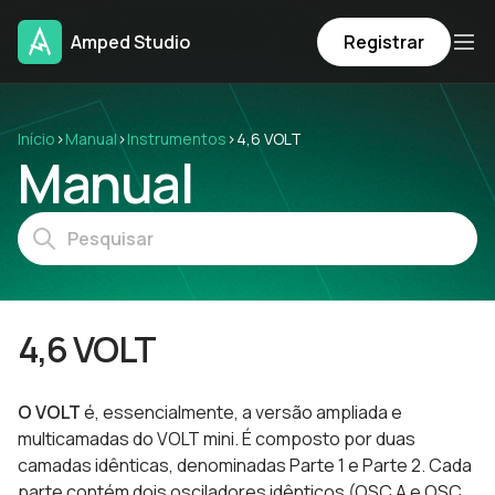
Amped Studio
Registrar
Início
›
Manual
›
Instrumentos
›
4,6 VOLT
Manual
4,6 VOLT
O VOLT
é, essencialmente, a versão ampliada e
multicamadas do VOLT mini. É composto por duas
camadas idênticas, denominadas Parte 1 e Parte 2. Cada
parte contém dois osciladores idênticos (OSC A e OSC