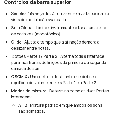
Controlos da barra superior
Simples
/
Avançado
: Alterna entre a vista básica e a
vista de modulação avançada.
Solo Global
: Limita o instrumento a tocar uma nota
de cada vez (monofónico).
Glide
: Ajusta o tempo que a afinação demora a
deslizar entre notas.
Botões
Parte 1
/
Parte 2
: Alterna toda a interface
para mostrar as definições da primeira ou segunda
camada de som.
OSCMIX
: Um controlo deslizante que define o
equilíbrio de volume entre a Parte 1 e a Parte 2.
Modos de mistura
: Determina como as duas Partes
interagem:
A + B
: Mistura padrão em que ambos os sons
são somados.