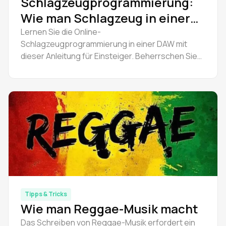
Schlagzeugprogrammierung:
Wie man Schlagzeug in einer
DAW für Anfänger
Lernen Sie die Online-
Schlagzeugprogrammierung in einer DAW mit
programmiert
dieser Anleitung für Einsteiger. Beherrschen Sie
die Grundlagen des Step-Sequenzers, Drum-
Patterns und kostenlose Software für die
Programmierung von Schlagzeug.
Tipps & Tricks
Wie man Reggae-Musik macht
Das Schreiben von Reggae-Musik erfordert ein