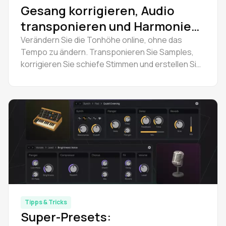
Gesang korrigieren, Audio
transponieren und Harmonien
erstellen
Verändern Sie die Tonhöhe online, ohne das
Tempo zu ändern. Transponieren Sie Samples,
korrigieren Sie schiefe Stimmen und erstellen Sie
Harmonien - kostenlos in Amped Studio. Kein
Download erforderlich. Probieren Sie es jetzt aus.
Tipps & Tricks
Super-Presets: