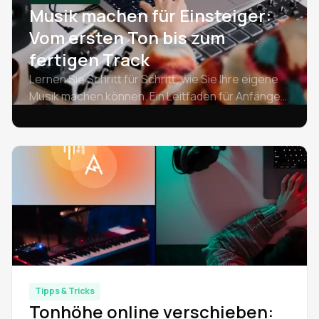
Musik machen für Einsteiger:
Vom ersten Ton bis zum
fertigen Track
Lernen Sie Schritt für Schritt, wie Sie Ihre eigene
Musik machen können. Ein Leitfaden für Anfänger
über Software zum Musikmachen, Beats, das
Komponieren von Melodien und wie man zu Hause
Musik machen kann - kostenlos.
Tipps & Tricks
Tonhöhe online verschieben: