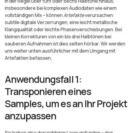
in der Regel über fünf oder sechs Halbtöne hinaus,
insbesondere bei komplexen Audiodaten wie einem
vollständigen Mix – können
Artefakte
verursachen:
subtile digitale Verzerrungen, eine leicht metallische
Klangqualität oder leichte Phasenverschiebungen. Bei
kleinen Korrekturen von ein bis drei Halbtönen bei
sauberen Aufnahmen ist dies selten hörbar. Wir werden
uns weiter unten ausführlicher mit dem Umgang mit
Artefakten befassen.
Anwendungsfall 1:
Transponieren eines
Samples, um es an Ihr Projekt
anzupassen
Sie haben also den richtigen Loop gefunden – den