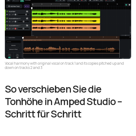
Vocal harmony with original vocal on track 1 and its copies pitched up and
down on tracks 2 and 3
So verschieben Sie die
Tonhöhe in Amped Studio –
Schritt für Schritt