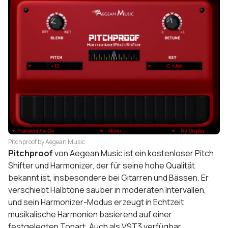
Pitchproof by Aegean Music
Pitchproof
von Aegean Music ist ein kostenloser Pitch
Shifter und Harmonizer, der für seine hohe Qualität
bekannt ist, insbesondere bei Gitarren und Bässen. Er
verschiebt Halbtöne sauber in moderaten Intervallen,
und sein Harmonizer-Modus erzeugt in Echtzeit
musikalische Harmonien basierend auf einer
festgelegten Tonart. Auch als VST3 verfügbar.