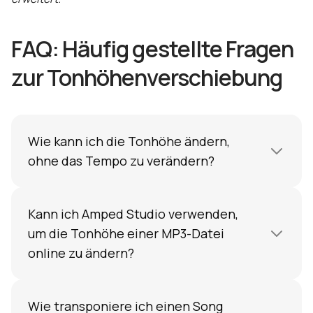
FAQ: Häufig gestellte Fragen
zur Tonhöhenverschiebung
Wie kann ich die Tonhöhe ändern,
ohne das Tempo zu verändern?
Verwenden Sie ein modernes Pitch-Shifting-
Tool, das Tonhöhe und Zeit unabhängig
Kann ich Amped Studio verwenden,
voneinander trennt. In Amped Studio erledigt
um die Tonhöhe einer MP3-Datei
der Pitch Editor dies automatisch – er
online zu ändern?
verschiebt die Tonhöhe in Halbtonschritten,
während die Dauer und das Tempo des Clips
Ja. Importieren Sie eine beliebige MP3-Datei
unverändert bleiben. Aktivieren Sie den Pitch
in Amped Studio, wenden Sie den Pitch Editor
Wie transponiere ich einen Song
Editor für einen beliebigen Audioclip im Audio