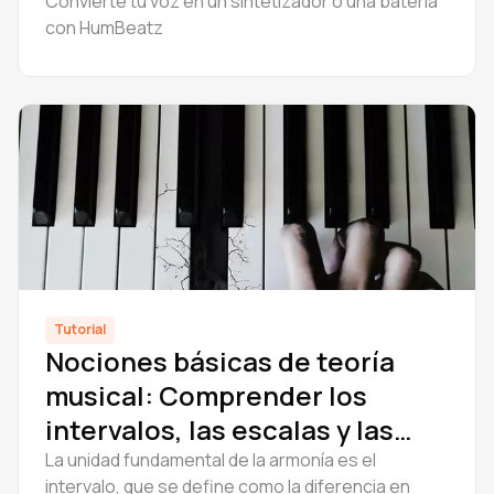
Convierte tu voz en un sintetizador o una batería
con HumBeatz
Tutorial
Nociones básicas de teoría
musical: Comprender los
intervalos, las escalas y las
claves
La unidad fundamental de la armonía es el
intervalo, que se define como la diferencia en