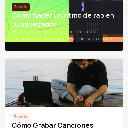
Tutorial
Cómo hacer un ritmo de rap en
tu navegador
Crear un ritmo de rap es sencillo con las
herramientas adecuadas. Esta guía paso a paso
te enseña a crear un ritmo de rap completo en
Amped Studio: arregla, masteriza y exporta
online.
Tutorial
Cómo Grabar Canciones