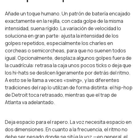
Añade un toque humano. Un patrón de batería encajado
exactamente en la rejilla, con cada golpe de la misma
intensidad, suena rígido. La variación de velocidad lo
soluciona en gran parte: ajusta la intensidad de los
golpes repetidos, especialmente los charles en
corcheas o semicorcheas, para que no suenen todos
igual. Opcionalmente, desplaza algunos golpes fuera de
la cuadrícula: retrasa la caja unos pocos ticks o deja que
los hi-hats se deslicen ligeramente por detrás del ritmo.
A esto se le llama a veces «swing», y las diferentes
tradiciones del rap lo utilizan de forma distinta: el hip-hop
de Detroit toca retrasado, mientras que el trap de
Atlanta va adelantado.
Deja espacio para el rapero. La voz necesita espacio en
dos dimensiones. En cuanto a la frecuencia, el ritmo no
debe ser pesado donde se sitúa la voz —en general, el