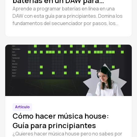
baterías en un DAW para
principiantes
Aprende a programar baterías en línea en una
DAW con esta guía para principiantes. Domina los
fundamentos del secuenciador por pasos, los
patrones de batería y el software gratuito para
programar baterías.
Artículo
Cómo hacer música house:
Guía para principiantes
¿Quieres hacer música house pero no sabes por