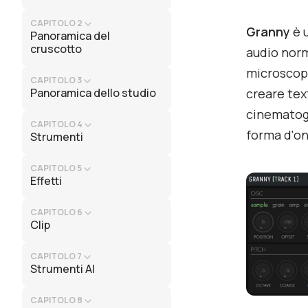
CAPITOLO 2
Granny
è 
Panoramica del
cruscotto
audio norm
microscopic
CAPITOLO 3
Panoramica dello studio
creare tex
cinematogr
CAPITOLO 4
forma d'on
Strumenti
CAPITOLO 5
Effetti
CAPITOLO 6
Clip
CAPITOLO 7
Strumenti AI
CAPITOLO 8