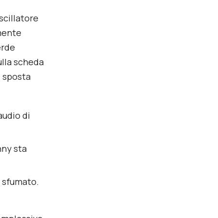
scillatore
mente
erde
ulla scheda
O sposta
audio di
nny sta
e sfumato.