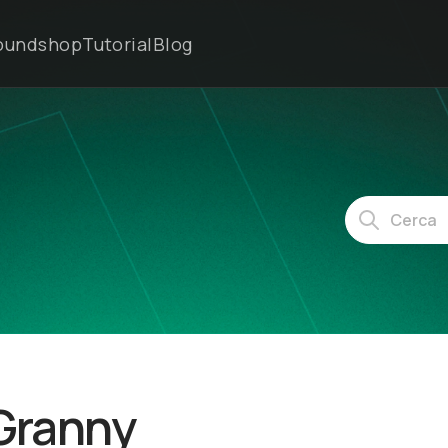
oundshop
Tutorial
Blog
 Granny