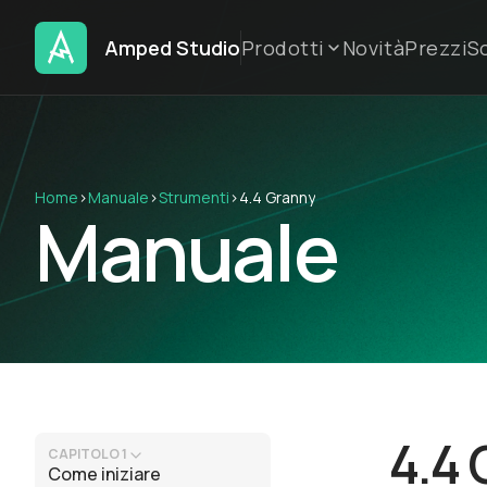
Amped Studio
Prodotti
Novità
Prezzi
S
Home
›
Manuale
›
Strumenti
›
4.4 Granny
Manuale
4.4
CAPITOLO 1
Come iniziare