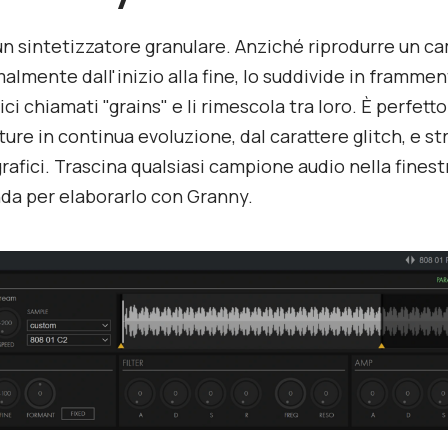
un sintetizzatore granulare. Anziché riprodurre un c
almente dall'inizio alla fine, lo suddivide in frammen
i chiamati "grains" e li rimescola tra loro. È perfetto
ture in continua evoluzione, dal carattere glitch, e st
afici. Trascina qualsiasi campione audio nella finest
da per elaborarlo con Granny.