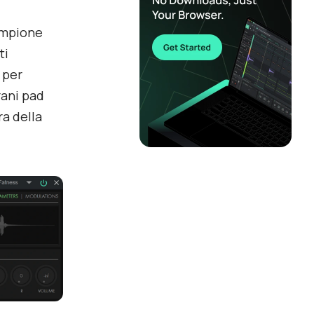
ampione
ti
 per
rani pad
ra della