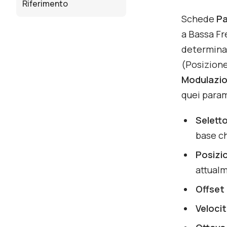
Riferimento
Schede
Pa
a Bassa F
determinat
(Posizione
Modulazio
quei param
Seletto
base ch
Posizi
attualm
Offset
Veloci