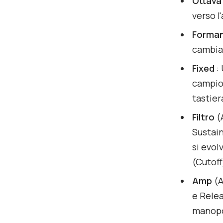
Ottava 
verso l'
Forma
cambiar
Fixed
: 
campion
tastier
Filtro
(A
Sustain
si evol
(Cutoff
Amp
(A
e Relea
manopo