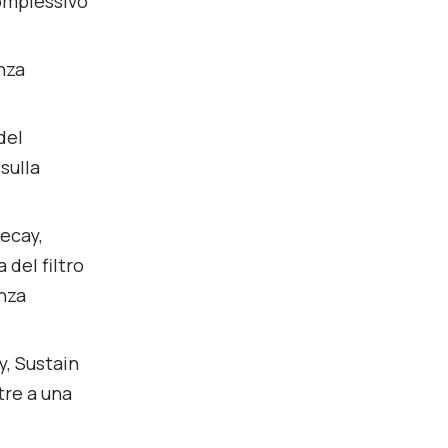
complessivo
enza
del
sulla
Decay,
 del filtro
enza
y, Sustain
tre a una