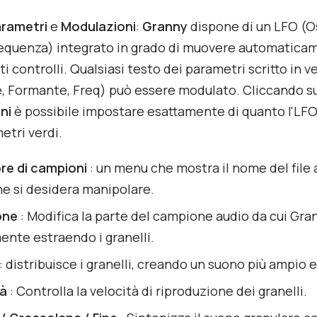
rametri
e
Modulazioni
:
Granny
dispone di un LFO (O
requenza) integrato in grado di muovere automatica
i controlli. Qualsiasi testo dei parametri scritto in v
, Formante, Freq) può essere modulato. Cliccando s
ni
è possibile impostare esattamente di quanto l'LF
etri verdi.
re di campioni
: un menu che mostra il nome del file 
e si desidera manipolare.
one
: Modifica la parte del campione audio da cui Gra
ente estraendo i granelli.
: distribuisce i granelli, creando un suono più ampio 
tà
: Controlla la velocità di riproduzione dei granelli.