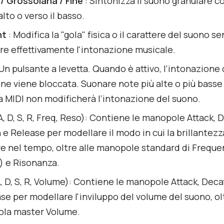
/ Grossolana / Fine
: Sintonizza il suono granulare 
alto o verso il basso.
nt
: Modifica la "gola" fisica o il carattere del suono s
e effettivamente l'intonazione musicale.
Un pulsante a levetta. Quando è attivo, l’intonazione 
e viene bloccata. Suonare note più alte o più basse 
a MIDI non modificherà l’intonazione del suono.
, D, S, R, Freq, Reso): Contiene le manopole Attack, 
 e Release per modellare il modo in cui la brillantezza
ve nel tempo, oltre alle manopole standard di Frequ
) e Risonanza.
, D, S, R, Volume): Contiene le manopole Attack, Deca
se per modellare l'inviluppo del volume del suono, ol
la master Volume.