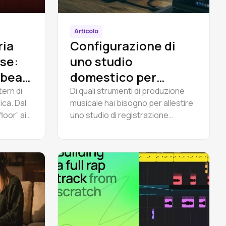
Articolo
ria
Configurazione di
use:
uno studio
 beat
domestico per
principianti:
ern di
Di quali strumenti di produzione
ica. Dal
musicale hai bisogno per allestire
l'attrezzatura
loor” ai
uno studio di registrazione
essenziale per la
Include
casalingo da principiante?
produzione musicale
Interfacce audio, microfoni, cuffie
e come iniziare a produrre con una
DAW basata su browser.