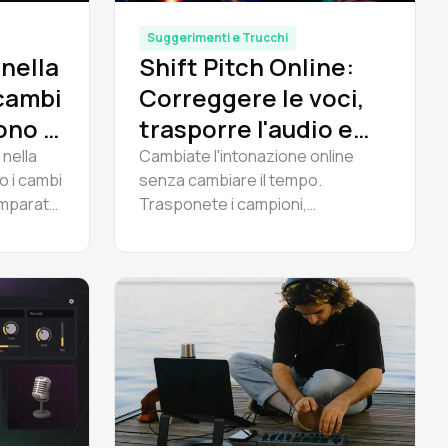
Suggerimenti e Trucchi
nella
Shift Pitch Online:
cambi
Correggere le voci,
ono le
trasporre l'audio e
costruire armonie
nella
Cambiate l'intonazione online
 i cambi
senza cambiare il tempo.
Imparate i
Trasponete i campioni,
 esempi
correggete le voci stonate e
ità di
create armonie - gratuitamente in
mped
Amped Studio. Non è necessario
scaricarlo. Provatelo subito.