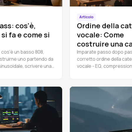
Articolo
ass: cos'è,
Ordine della ca
si fa e come si
vocale: Come
costruire una c
vocale di base i
 cos'è un basso 808,
Imparate passo dopo pass
truirne uno partendo da
corretto ordine della cat
Amped Studio
sinusoidale, scrivere una
vocale - EQ, compression
 basso, aggiungere una
essing, saturazione e riv
one 808 e mixarlo con un
Una guida pratica per cos
tis, nel vostro browser.
una catena vocale di base