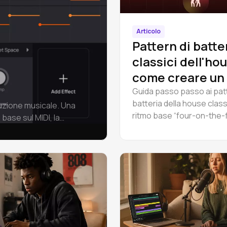
Articolo
Pattern di batte
classici dell'ho
come creare un
house
Guida passo passo ai patt
batteria della house class
duzione musicale. Una
ritmo base “four-on-the-f
 base sul MIDI, la
groove shuffle e jacking. 
un video tutorial.