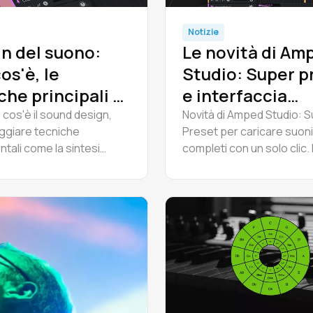
Notizie
n del suono:
Le novità di Am
os'è, le
Studio: Super p
che principali e
e interfaccia
iniziare
ridisegnata
 cos'è il sound design,
Novità di Amped Studio: 
ggiare tecniche
Preset per caricare suoni
tali come la sintesi
completi con un solo clic. 
va e FM, esplorare
un editor di piano roll ridi
 gratuiti e seguire un
controlli per il mixaggio de
 lavoro pratico per
tracce e un'interfaccia m