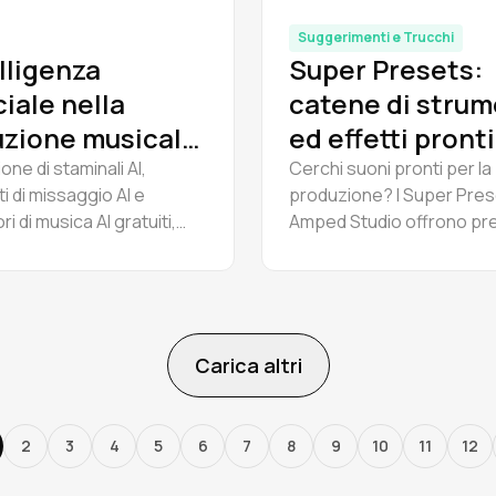
Suggerimenti e Trucchi
elligenza
Super Presets:
ciale nella
catene di strum
zione musicale:
ed effetti pronti
 strumenti
all'uso
ne di staminali AI,
Cerchi suoni pronti per la
i di missaggio AI e
produzione? I Super Pres
onano davvero
i di musica AI gratuiti,
Amped Studio offrono pr
 professionisti?
er l'uso reale. Nessuna
strumentali istantanei co
à. Recensioni e consigli
effetti completo. Migliora 
rumenti UVR, Sonible, Suno
tuo flusso di lavoro e l'eff
ed Studio. Aggiornato al
nella produzione musicale
Carica altri
2
3
4
5
6
7
8
9
10
11
12