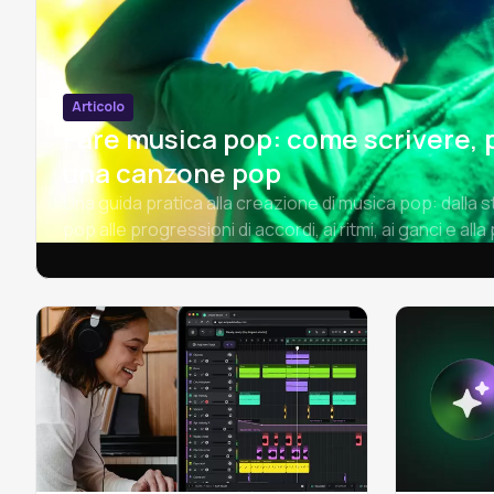
Articolo
Fare musica pop: come scrivere, p
una canzone pop
Una guida pratica alla creazione di musica pop: dalla 
pop alle progressioni di accordi, ai ritmi, ai ganci e al
scrivere una canzone pop.