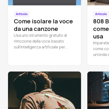
Articolo
Articolo
Come isolare la voce
808 B
da una canzone
come 
usa
Usa uno strumento gratuito di
rimozione della voce basato
Imparate
sull'intelligenza artificiale per
come cos
isolare la voce, estrarre una
un'onda 
traccia a cappella o rimuovere la
linea di
voce per il karaoke. Funziona
distorsi
direttamente nel browser: non
kick. Gra
serve scaricare né installare nulla.