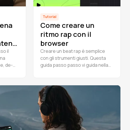
Tutorial
tena
Come creare un
ritmo rap con il
atena
browser
n
o il
Creare un beat rap è semplice
ena
con gli strumenti giusti. Questa
e, de-
guida passo passo vi guida nella
erbero.
creazione di un beat rap completo
truire
in Amped Studio - arrangiamento,
.
masterizzazione ed esportazione
online.