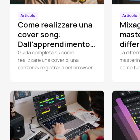
Articolo
Articolo
Come realizzare una
Mixag
cover song:
maste
Dall'apprendimento
diffe
delle parti alla
Guida completa su come
La diffe
realizzare una cover di una
masterin
pubblicazione legale
canzone: registrarla nel browser
come funz
con Amped Studio, quindi gestire
missaggi
la licenza di cover e rilasciarla
quando r
legalmente su Spotify.
specialis