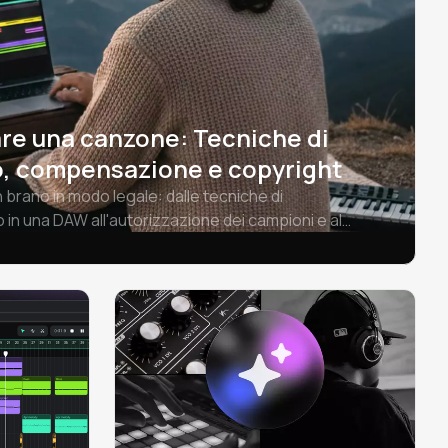
e una canzone: Tecniche di
 compensazione e copyright
brano in modo legale: dalle tecniche di
 in una DAW all'autorizzazione dei campioni e al
eta per produttori di ogni livello.