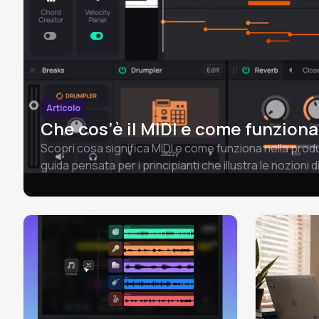
Articolo
Che cos’è il MIDI e come funziona
Scopri cosa significa MIDI e come funziona nella pro
guida pensata per i principianti che illustra le nozioni di
differenza tra audio e MIDI, i file MIDI e come iniziare.