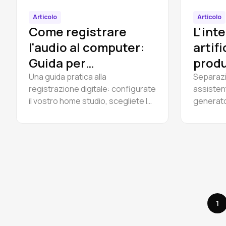
Articolo
Articolo
Come registrare
L'int
l'audio al computer:
artifi
Guida per
produ
principianti alla
Quali
Una guida pratica alla
Separazio
registrazione digitale: configurate
assistent
registrazione
funzi
il vostro home studio, scegliete la
generator
digitale
per i
migliore interfaccia audio e iniziate
testati p
a registrare audio sul vostro
pubblicit
computer gratuitamente.
sugli st
v5 e Amp
2026.
1