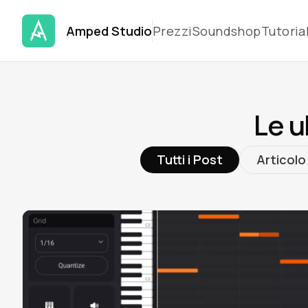
Amped Studio
Prezzi
Soundshop
Tutoria
Le u
Tutti i Post
Articolo