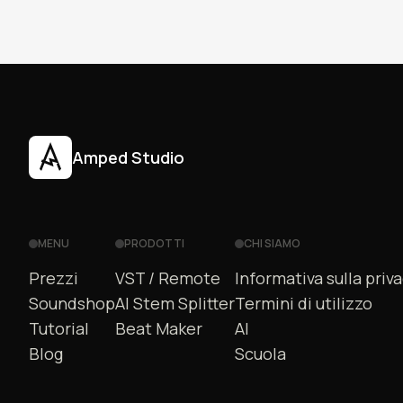
Amped Studio
MENU
PRODOTTI
CHI SIAMO
Prezzi
VST / Remote
Informativa sulla priv
Soundshop
AI Stem Splitter
Termini di utilizzo
Tutorial
Beat Maker
AI
Blog
Scuola