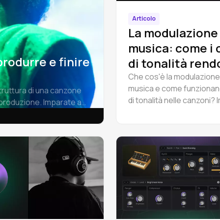
Articolo
La modulazione 
musica: come i 
rodurre e finire
di tonalità rend
canzoni
Che cos'è la modulazione 
musica e come funzionano
struttura di una canzone
indimenticabili
di tonalità nelle canzoni? 
la produzione. Imparate a
4 tipi di modulazione con
famosi e cambiate la tonal
una canzone online in A
Studio.