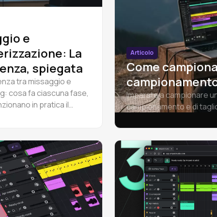
gio e
rizzazione: La
Articolo
Come campionar
renza, spiegata
campionamento,
renza tra missaggio e
g: cosa fa ciascuna fase,
Imparate a campionare un 
ionano in pratica il
campionamento e di taglio
o e il mastering audio e
copyright. Una guida compl
ivolgersi a uno
ta.