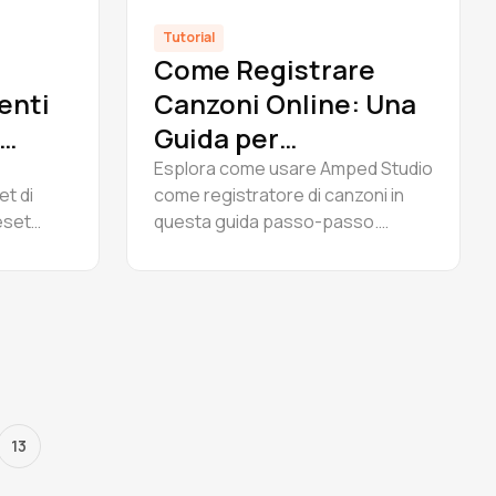
Tutorial
Come Registrare
enti
Canzoni Online: Una
Guida per
Principianti
Esplora come usare Amped Studio
et di
come registratore di canzoni in
eset
questa guida passo-passo.
n un rack
Registra canzoni online
subito il
gratuitamente in un potente
icienza
studio musicale online creato per i
.
creatori.
13