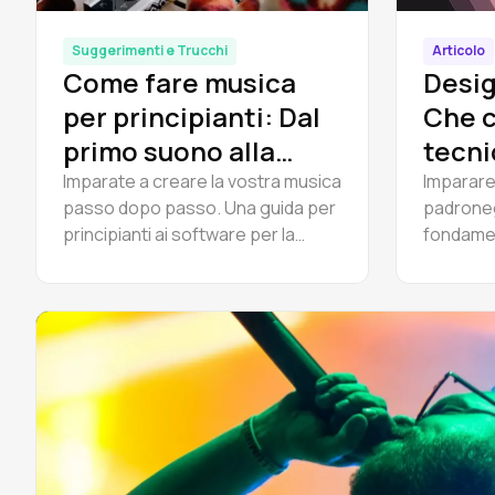
Suggerimenti e Trucchi
Articolo
Come fare musica
Desig
per principianti: Dal
Che c
primo suono alla
tecni
traccia finita
come 
Imparate a creare la vostra musica
Imparare
passo dopo passo. Una guida per
padrone
principianti ai software per la
fondamen
creazione di musica, ai beat, alla
sottratti
composizione di melodie e a come
software
iniziare a fare musica a casa -
flusso di
gratuitamente.
iniziare.