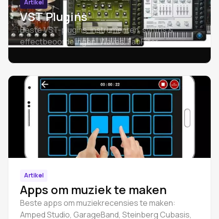
Artikel
VST Plugins
Beste VST-plugins, instrumenten, synths &
effectbeoordelingen: Waves, FabFilter,
Soundtoys, Acustica Audio, Softube, iZotope.
Artikel
Apps om muziek te maken
Beste apps om muziekrecensies te maken:
Amped Studio, GarageBand, Steinberg Cubasis,