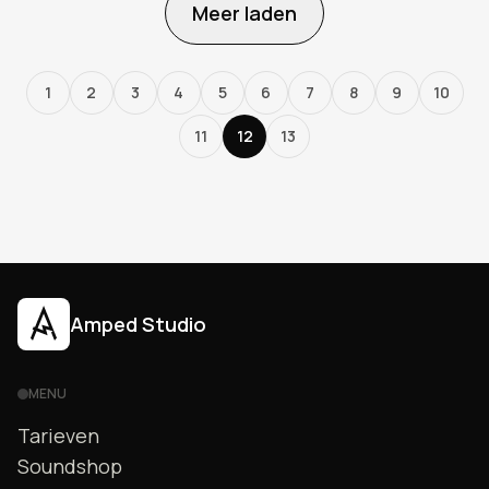
Meer laden
1
2
3
4
5
6
7
8
9
10
11
12
13
Amped Studio
MENU
Tarieven
Soundshop