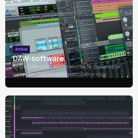
Artikel
DAW-software
Beste DAW-software om muziek te maken op je
computer. Digitaal audio workstation voor
chromebook - Amped Studio, Ableton Live, FL
Studio, Logic Pro, Cubase, GarageBand, Pro
Tools, enz.