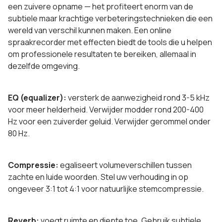
een zuivere opname — het profiteert enorm van de
subtiele maar krachtige verbeteringstechnieken die een
wereld van verschil kunnen maken. Een online
spraakrecorder met effecten biedt de tools die u helpen
om professionele resultaten te bereiken, allemaal in
dezelfde omgeving.
EQ (equalizer):
versterk de aanwezigheid rond 3-5 kHz
voor meer helderheid. Verwijder modder rond 200-400
Hz voor een zuiverder geluid. Verwijder gerommel onder
80 Hz.
Compressie:
egaliseert volumeverschillen tussen
zachte en luide woorden. Stel uw verhouding in op
ongeveer 3:1 tot 4:1 voor natuurlijke stemcompressie.
Reverb:
voegt ruimte en diepte toe. Gebruik subtiele