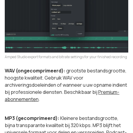
Amped Studio export formats and bitrate settings for your finished recording
WAV (ongecomprimeerd):
grootste bestandsgrootte,
hoogste kwaliteit. Gebruik WAV voor
archiveringsdoeleinden of wanneer u uw opname indient
bij professionele diensten. Beschikbaar bij
Premium-
abonnementen
.
MP3 (gecomprimeerd):
Kleinere bestandsgrootte,
bijna transparante kwaliteit bij 320 kbps. MP3 blijft het
universele formaat voor delen en verspreiden. Podcast-