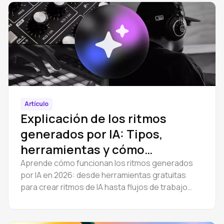
Artículo
Explicación de los ritmos
generados por IA: Tipos,
herramientas y cómo
utilizarlos
Aprende cómo funcionan los ritmos generados
por IA en 2026: desde herramientas gratuitas
para crear ritmos de IA hasta flujos de trabajo
DAW completos. Crea instrumentales de hip hop y
trap en línea y edita las secuencias en el
navegador. Guía paso a paso.