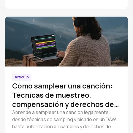
audio y cuándo contratar a un especialista.
Artículo
Cómo samplear una canción:
Técnicas de muestreo,
compensación y derechos de
autor
Aprende a samplear una canción legalmente:
desde técnicas de sampling y picado en un DAW
hasta autorización de samples y derechos de