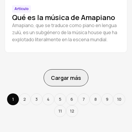
Artículo
Qué es la música de Amapiano
Amapiano, que se traduce como piano en lengua
zulú, es un subgénero de la música house que ha
explotado literalmente en la escena mundial.
Cargar más
1
2
3
4
5
6
7
8
9
10
11
12