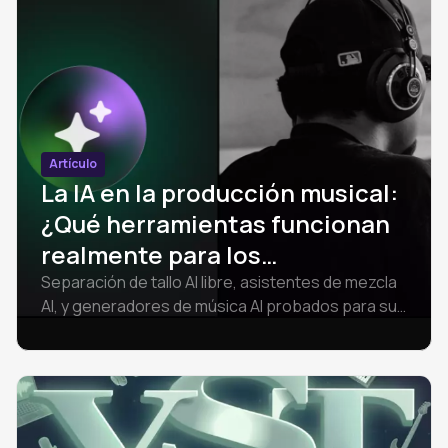
Artículo
La IA en la producción musical:
¿Qué herramientas funcionan
realmente para los
profesionales?
Separación de tallo AI libre, asistentes de mezcla
AI, y generadores de música AI probados para su
uso en el mundo real. Sin exageraciones.
Reseñas y consejos sobre las herramientas UVR,
Sonible, Suno v5 y Amped Studio. Actualizado en
2026.