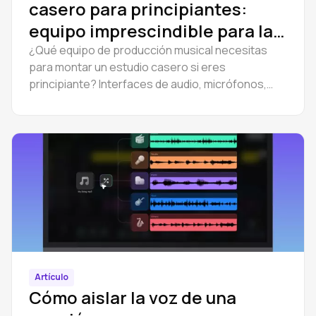
casero para principiantes:
equipo imprescindible para la
producción musical
¿Qué equipo de producción musical necesitas
para montar un estudio casero si eres
principiante? Interfaces de audio, micrófonos,
auriculares y cómo empezar a producir en un DAW
de navegador.
Artículo
Cómo aislar la voz de una