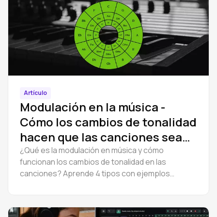
Artículo
Modulación en la música -
Cómo los cambios de tonalidad
hacen que las canciones sean
inolvidables
¿Qué es la modulación en música y cómo
funcionan los cambios de tonalidad en las
canciones? Aprende 4 tipos con ejemplos
famosos y cambia la tonalidad de una canción
online en Amped Studio.