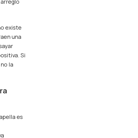
 arreglo
no existe
traen una
sayar
sitiva. Si
no la
ra
apella es
va