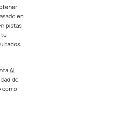
obtener
 basado en
en pistas
 tu
sultados:
enta
AI
sidad de
to como