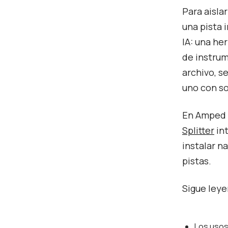
Para aisla
una pista 
IA: una he
de instrum
archivo, s
uno con so
En Amped S
Splitter
int
instalar n
pistas.
Sigue leye
Los usos