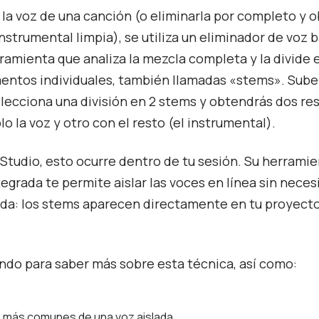
r la voz de una canción (o eliminarla por completo y 
instrumental limpia), se utiliza un eliminador de voz
rramienta que analiza la mezcla completa y la divide 
entos individuales, también llamadas «stems». Sube
elecciona una división en 2 stems y obtendrás dos re
lo la voz y otro con el resto (el instrumental).
tudio, esto ocurre dentro de tu sesión. Su herrami
egrada te permite aislar las voces en línea sin nece
ada: los stems aparecen directamente en tu proyec
ndo para saber más sobre esta técnica, así como:
 más comunes de una voz aislada