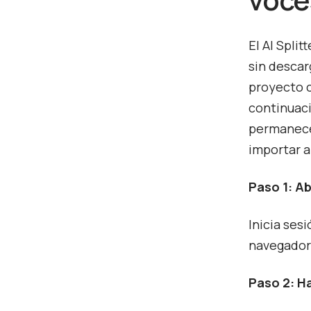
El AI Spli
sin descar
proyecto c
continuaci
permanece 
importar a
Paso 1: A
Inicia ses
navegador
Paso 2: Ha