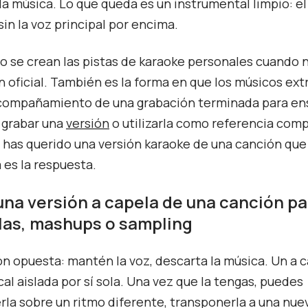
la música. Lo que queda es un instrumental limpio: el
in la voz principal por encima.
o se crean las pistas de karaoke personales cuando 
n oficial. También es la forma en que los músicos ex
acompañamiento de una grabación terminada para en
, grabar una
versión
o utilizarla como referencia compo
 has querido una versión karaoke de una canción que 
a es la respuesta.
una versión a capela de una canción pa
as, mashups o sampling
ón opuesta: mantén la voz, descarta la música. Un a c
cal aislada por sí sola. Una vez que la tengas, puedes
la sobre un ritmo diferente, transponerla a una nue