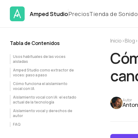
Amped Studio
Precios
Tienda de Sonido
Inicio
›
Blog
›
Tabla de Contenidos
Cómo
Usos habituales de las voces
aisladas
can
Amped Studio como extractor de
voces: paso a paso
Cómo funciona el aislamiento
vocal con IA
Aislamiento vocal con IA: el estado
Autor
actual de la tecnología
Anton
Aislamiento vocal y derechos de
autor
FAQ