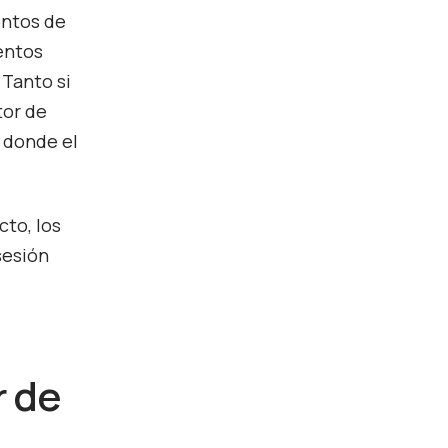
entos de
mentos
Tanto si
tor de
a donde el
cto, los
sesión
r de