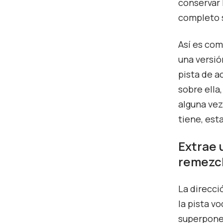
conservar 
completo s
Así es com
una versió
pista de 
sobre ella
alguna vez
tiene, est
Extrae 
remezcl
La direcci
la pista vo
superponer