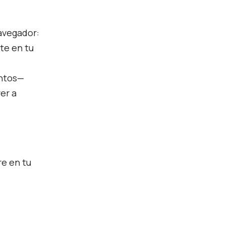
avegador:
te en tu
entos—
er a
re en tu