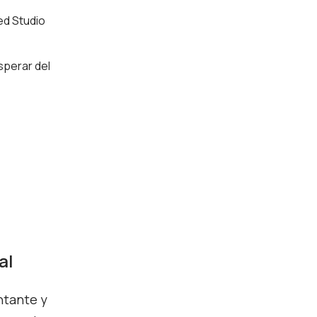
ed Studio
sperar del
al
ntante y