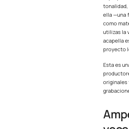
tonalidad,
ella —una 
como mate
utilizas l
acapella e
proyecto l
Esta es un
productore
originales
grabacione
Ampe
voce