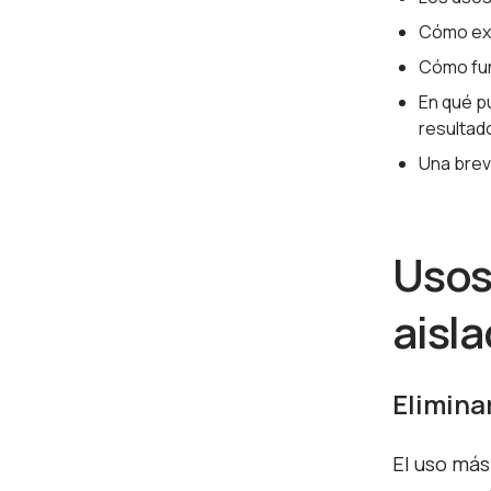
Cómo extr
Cómo fun
En qué p
resultad
Una brev
Usos
aisl
Elimina
El uso más