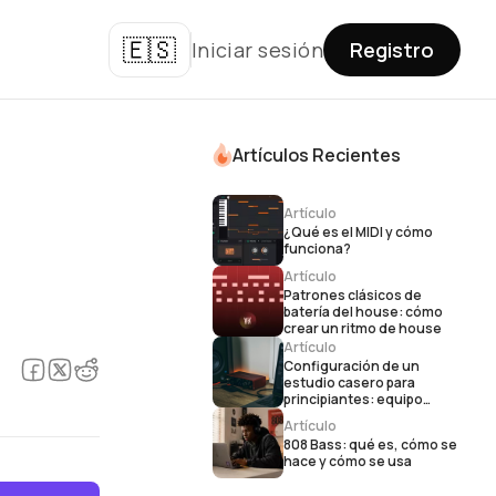
🇪🇸
Iniciar sesión
Registro
Artículos Recientes
Artículo
¿Qué es el MIDI y cómo
funciona?
Artículo
Patrones clásicos de
batería del house: cómo
crear un ritmo de house
Artículo
Configuración de un
estudio casero para
principiantes: equipo
imprescindible para la
Artículo
producción musical
808 Bass: qué es, cómo se
hace y cómo se usa