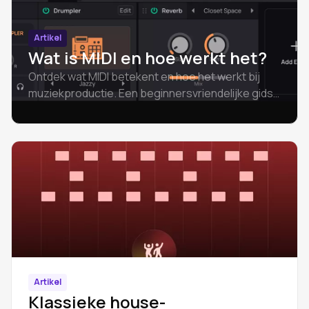
Artikel
Wat is MIDI en hoe werkt het?
Ontdek wat MIDI betekent en hoe het werkt bij
muziekproductie. Een beginnersvriendelijke gids
over de basisprincipes van MIDI, het verschil
tussen audio en MIDI, MIDI-bestanden en hoe je
aan de slag kunt gaan.
Artikel
Klassieke house-