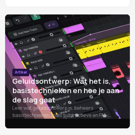
gids voor producers op elk niveau.
Artikel
Geluidsontwerp: Wat het is,
basistechnieken en hoe je aan
de slag gaat
Leer wat geluidsontwerp is, beheers
basistechnieken zoals subtractieve en FM-
synthese, verken gratis software en volg een
praktische workflow om te beginnen.