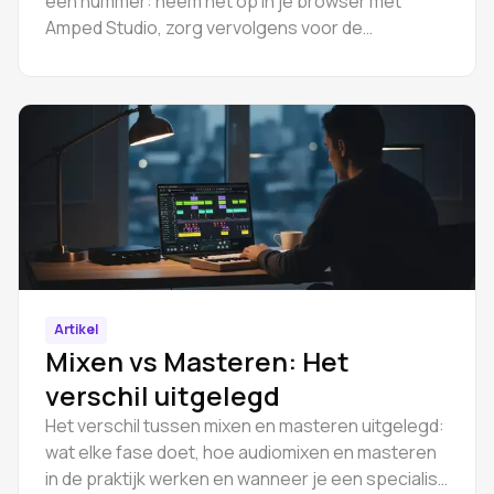
een nummer: neem het op in je browser met
Amped Studio, zorg vervolgens voor de
coverlicentie en breng het legaal uit op Spotify.
Artikel
Mixen vs Masteren: Het
verschil uitgelegd
Het verschil tussen mixen en masteren uitgelegd:
wat elke fase doet, hoe audiomixen en masteren
in de praktijk werken en wanneer je een specialist