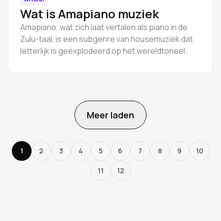
Wat is Amapiano muziek
Amapiano, wat zich laat vertalen als piano in de
Zulu-taal, is een subgenre van housemuziek dat
letterlijk is geëxplodeerd op het wereldtoneel.
Meer laden
1
2
3
4
5
6
7
8
9
10
11
12