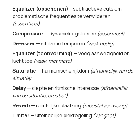
Equalizer (opschonen)
– subtractieve cuts om
problematische frequenties te verwijderen
(essentieel)
Compressor
— dynamiek egaliseren
(essentieel)
De-esser
— sibilantie temperen
(vaak nodig)
Equalizer (toonvorming)
— voeg aanwezigheid en
lucht toe
(vaak, met mate)
Saturatie
— harmonische rijkdom
(afhankelijk van de
situatie)
Delay
— diepte en ritmische interesse
(afhankelijk
van de situatie, creatief)
Reverb
— ruimtelijke plaatsing
(meestal aanwezig)
Limiter
— uiteindelijke piekregeling
(vangnet)