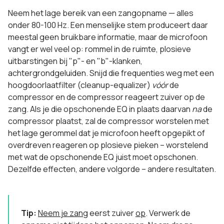
Neem het lage bereik van een zangopname — alles
onder 80-100 Hz. Een menselijke stem produceert daar
meestal geen bruikbare informatie, maar de microfoon
vangt er wel veel op: rommel in de ruimte, plosieve
uitbarstingen bij "p"- en "b"-klanken,
achtergrondgeluiden. Snijd die frequenties weg met een
hoogdoorlaatfilter (cleanup-equalizer)
vóór
de
compressor en de compressor reageert zuiver op de
zang. Als je die opschonende EQ in plaats daarvan
na
de
compressor plaatst, zal de compressor worstelen met
het lage gerommel dat je microfoon heeft opgepikt of
overdreven reageren op plosieve pieken – worstelend
met wat de opschonende EQ juist moet opschonen.
Dezelfde effecten, andere volgorde – andere resultaten.
Tip:
Neem je zang
eerst zuiver
op
. Verwerk de