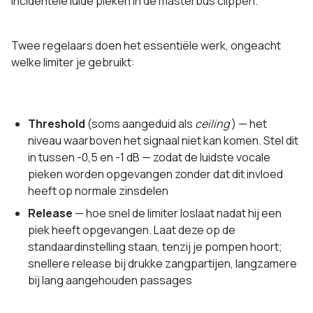
incidentele luide pieken in de masterbus clippen.
Twee regelaars doen het essentiële werk, ongeacht
welke limiter je gebruikt:
Threshold
(soms aangeduid als
ceiling
) — het
niveau waarboven het signaal niet kan komen. Stel dit
in tussen -0,5 en -1 dB — zodat de luidste vocale
pieken worden opgevangen zonder dat dit invloed
heeft op normale zinsdelen
Release
— hoe snel de limiter loslaat nadat hij een
piek heeft opgevangen. Laat deze op de
standaardinstelling staan, tenzij je pompen hoort;
snellere release bij drukke zangpartijen, langzamere
bij lang aangehouden passages