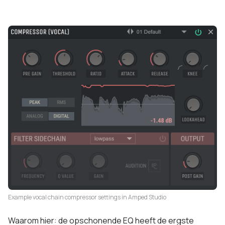
Example vocal chain compressor settings in Amped Studio
Waarom hier: de opschonende EQ heeft de ergste