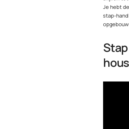
Je hebt de
stap-handl
opgebouwd 
Stap
hous