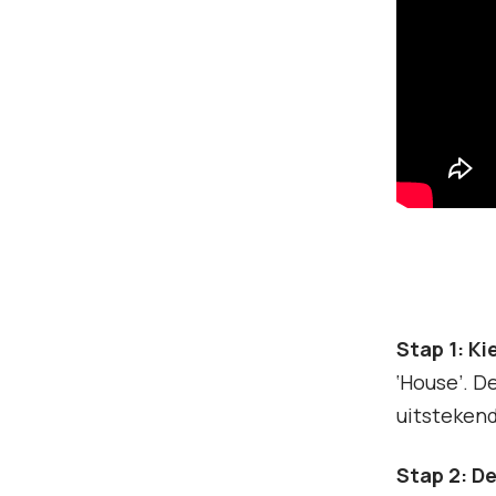
Stap 1: Ki
‘House’. D
uitstekend
Stap 2: De