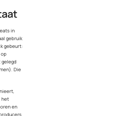
taat
eats in
al gebruik
ck gebeurt:
 op
t gelegd
omen). Die
nieert,
s het
horen en
 producers.