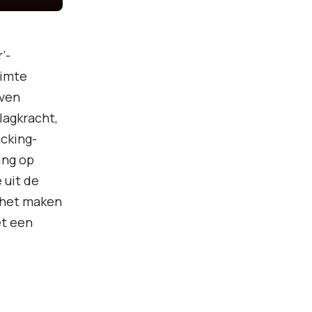
’-
uimte
even
slagkracht,
acking-
ing op
 uit de
t het maken
et een