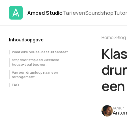
Amped Studio
Tarieven
Soundshop
Tutor
Home
›
Blog
Inhoudsopgave
Kla
Waar elke house-beat uit bestaat
Stap voor stap een klassieke
dru
house-beat bouwen
Van één drumloop naar een
arrangement
een
FAQ
Auteur
Anton