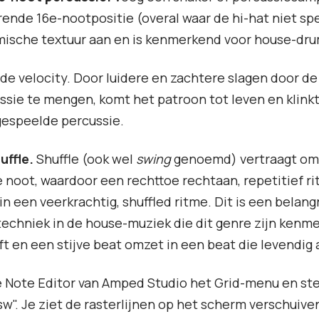
rende 16e-nootpositie (overal waar de hi-hat niet spe
tmische textuur aan en is kenmerkend voor house-dr
 de velocity. Door luidere en zachtere slagen door de
sie te mengen, komt het patroon tot leven en klink
 gespeelde percussie.
uffle.
Shuffle (ook wel
swing
genoemd) vertraagt om
 noot, waardoor een rechttoe rechtaan, repetitief r
in een veerkrachtig, shuffled ritme. Dit is een belangr
echniek in de house-muziek die dit genre zijn kenm
ft en een stijve beat omzet in een beat die levendig 
 Note Editor van Amped Studio het Grid-menu en stel
sw". Je ziet de rasterlijnen op het scherm verschuive