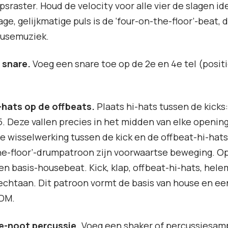
psraster. Houd de velocity voor alle vier de slagen id
ge, gelijkmatige puls is de ‘four-on-the-floor’-beat, 
ousemuziek.
 snare.
Voeg een snare toe op de 2e en 4e tel (positi
-hats op de offbeats.
Plaats hi-hats tussen de kicks:
n 15. Deze vallen precies in het midden van elke openin
De wisselwerking tussen de kick en de offbeat-hi-hats
he-floor’-drumpatroon zijn voorwaartse beweging. Op
een basis-housebeat. Kick, klap, offbeat-hi-hats, hele
echtaan. Dit patroon vormt de basis van house en ee
EDM.
6e-noot percussie.
Voeg een shaker of percussiesam