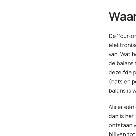
Waar
De ‘four-o
elektronis
van. Wat h
de balans 
dezelfde p
(hats en p
balans is 
Als er één
dan is het
ontstaan v
blijven to