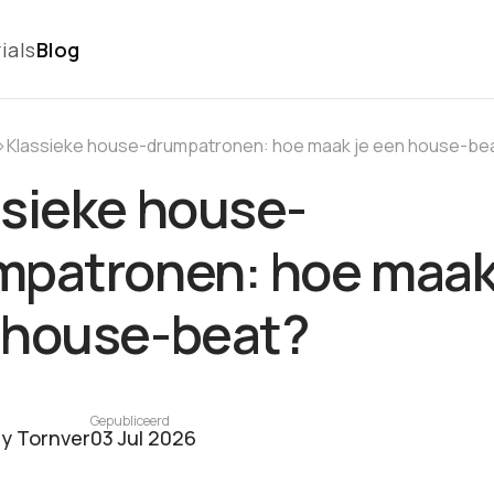
ials
Blog
›
Klassieke house-drumpatronen: hoe maak je een house-be
ssieke house-
mpatronen: hoe maak
 house-beat?
Gepubliceerd
y Tornver
03 Jul 2026