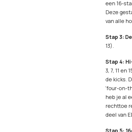
een 16-sta
Deze gesta
van alle h
Stap 3: De
13).
Stap 4: Hi
3, 7, 11 e
de kicks. 
‘four-on-t
heb je al 
rechttoe r
deel van 
Stap 5: 1