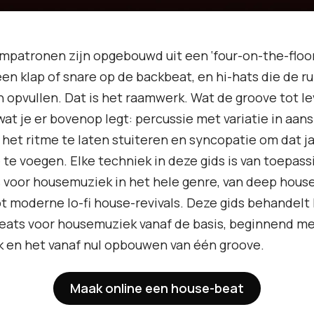
patronen zijn opgebouwd uit een ‘four-on-the-floor
en klap of snare op de backbeat, en hi-hats die de r
 opvullen. Dat is het raamwerk. Wat de groove tot l
 wat je er bovenop legt: percussie met variatie in aan
 het ritme te laten stuiteren en syncopatie om dat j
 te voegen. Elke techniek in deze gids is van toepass
voor housemuziek in het hele genre, van deep house
ot moderne lo-fi house-revivals. Deze gids behandel
eats voor housemuziek vanaf de basis, beginnend m
k en het vanaf nul opbouwen van één groove.
Maak online een house-beat