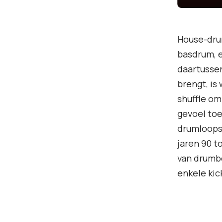
House-drum
basdrum, e
daartussen
brengt, is
shuffle om
gevoel toe
drumloops 
jaren 90 t
van drumb
enkele kic