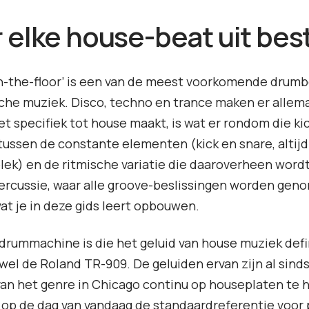
 elke house-beat uit bes
n-the-floor’ is een van de meest voorkomende drumb
che muziek. Disco, techno en trance maken er allema
et specifiek tot house maakt, is wat er rondom die ki
tussen de constante elementen (kick en snare, altijd
lek) en de ritmische variatie die daaroverheen word
ercussie, waar alle groove-beslissingen worden gen
wat je in deze gids leert opbouwen.
 drummachine is die het geluid van house muziek defi
 wel de Roland TR-909. De geluiden ervan zijn al sind
an het genre in Chicago continu op houseplaten te 
t op de dag van vandaag de standaardreferentie voor