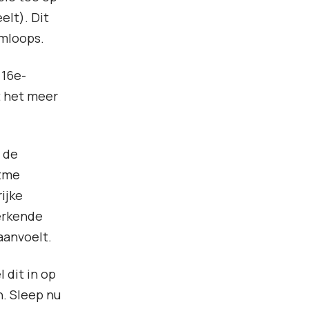
elt). Dit
umloops.
 16e-
t het meer
 de
itme
ijke
erkende
aanvoelt.
 dit in op
n. Sleep nu