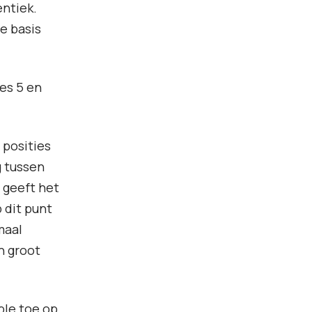
entiek.
de basis
es 5 en
 posities
g tussen
 geeft het
 dit punt
maal
n groot
ple toe op