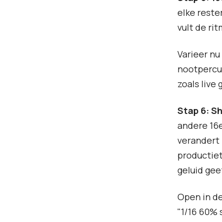
elke reste
vult de ri
Varieer nu
nootpercus
zoals live
Stap 6: Sh
andere 16e
verandert 
productiet
geluid gee
Open in de
"1/16 60% 