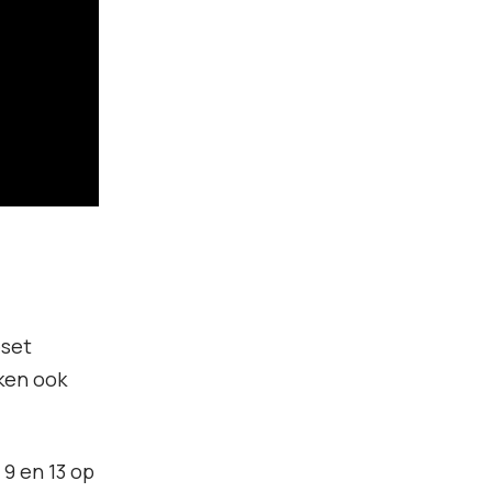
eset
rken ook
 9 en 13 op