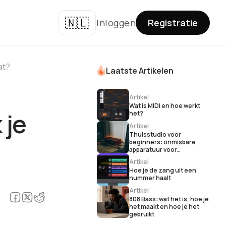
🇳🇱
Inloggen
Registratie
at?
Laatste Artikelen
Artikel
Wat is MIDI en hoe werkt
 je
het?
Artikel
Thuisstudio voor
beginners: onmisbare
apparatuur voor
muziekproductie
Artikel
Hoe je de zang uit een
nummer haalt
Artikel
808 Bass: wat het is, hoe je
het maakt en hoe je het
gebruikt