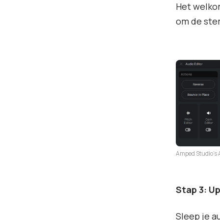
Het welkom
om de ste
Amped Studio's A
Stap 3: Up
Sleep je a