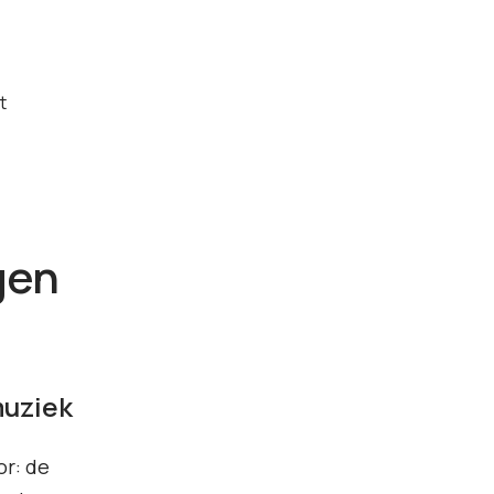
t
gen
muziek
or: de