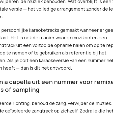
wijderen, de muziek behouden. Wat overblijft is een 
ale versie — het volledige arrangement zonder de l
n.
persoonlijke karaoketracks gemaakt wanneer er geen
taat. Het is ook de manier waarop muzikanten een
dtrack uit een voltooide opname halen om op te re
op te nemen of te gebruiken als referentie bij het
n. Als je ooit een karaokeversie van een nummer he
n heeft — dan is dit het antwoord.
n a capella uit een nummer voor remix
s of sampling
rde richting: behoud de zang, verwijder de muziek.
 de geïsoleerde zangtrack op zichzelf. Zodra je die heb