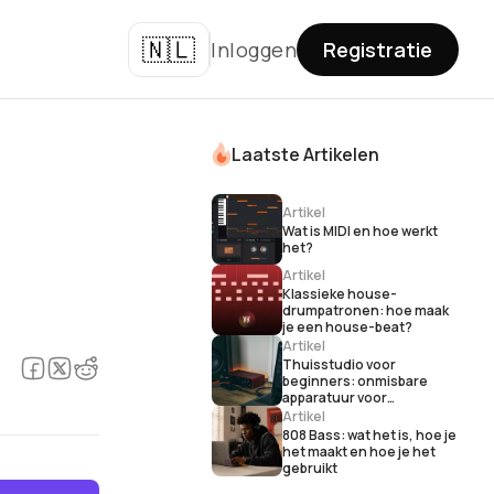
🇳🇱
Inloggen
Registratie
Laatste Artikelen
Artikel
Wat is MIDI en hoe werkt
het?
Artikel
Klassieke house-
drumpatronen: hoe maak
je een house-beat?
Artikel
Thuisstudio voor
beginners: onmisbare
apparatuur voor
muziekproductie
Artikel
808 Bass: wat het is, hoe je
het maakt en hoe je het
gebruikt