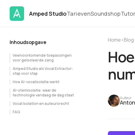
Amped Studio
Tarieven
Soundshop
Tutor
Home
›
Blog
Inhoudsopgave
Hoe 
Veelvoorkomende toepassingen
voor geïsoleerde zang
num
Amped Studio als Vocal Extractor:
stap voor stap
Hoe AI-vocalisolatie werkt
AI-stemisolatie: waar de
technologie vandaag de dag staat
Auteur
Anton
Vocal Isolation en auteursrecht
FAQ