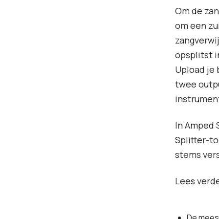
Om de zang
om een zui
zangverwi
opsplitst 
Upload je 
twee outpu
instrument
In Amped S
Splitter-t
stems vers
Lees verde
De mees