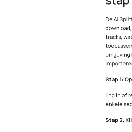
De AI Spli
download, 
tracks, wa
toepassen
omgeving b
importere
Stap 1: O
Log in of 
enkele se
Stap 2: Kl