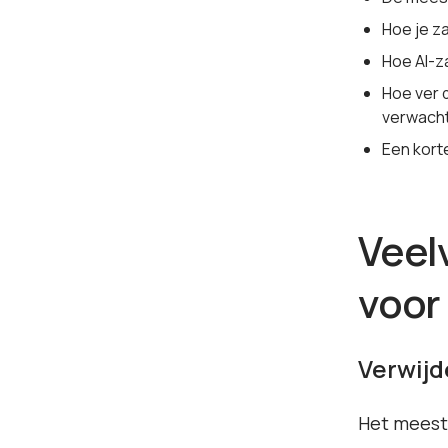
Hoe je z
Hoe AI-za
Hoe ver 
verwach
Een kort
Veel
voor
Verwijd
Het meest 