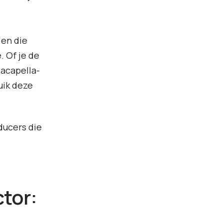
 en die
. Of je de
 acapella-
uik deze
oducers die
tor: