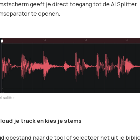
stscherm geeft je direct toegang tot de AI Splitter. 
mseparator te openen.
I splitter
load je track en kies je stems
udiobestand naar de tool of selecteer het uit je bibli