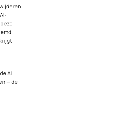
rwijderen
AI-
n deze
noemd.
rijgt
de AI
ren — de