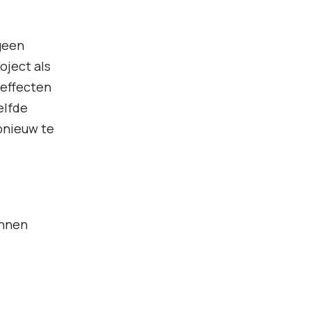
 geen
oject als
 effecten
elfde
pnieuw te
innen