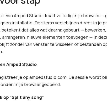
tter van Amped Studio draait volledig in je browser —
geen installatie. De stems verschijnen direct in je pr
t betekent dat alles wat daarna gebeurt — bewerken,
, arrangeren, nieuwe elementen toevoegen — in dez
lijft zonder van venster te wisselen of bestanden o
n.
pen Amped Studio
registreer je op ampedstudio.com. De sessie wordt b
conden in je browser geopend.
ik op "Split any song"