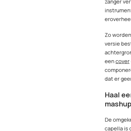
zanger ver
instrument
eroverhee
Zo worden 
versie bes
achtergron
een
cover
componere
dat er gee
Haal ee
mashup
De omgekee
capella is