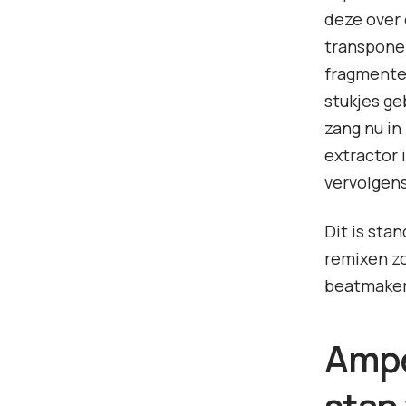
deze over
transpone
fragmenten
stukjes ge
zang nu in
extractor 
vervolgens
Dit is sta
remixen zo
beatmake
Ampe
stap