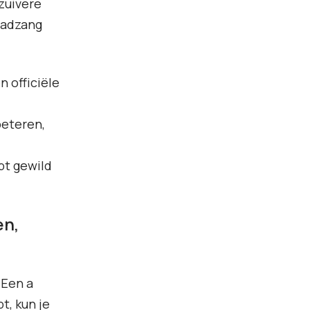
zuivere
eadzang
 officiële
peteren,
bt gewild
en,
 Een a
t, kun je