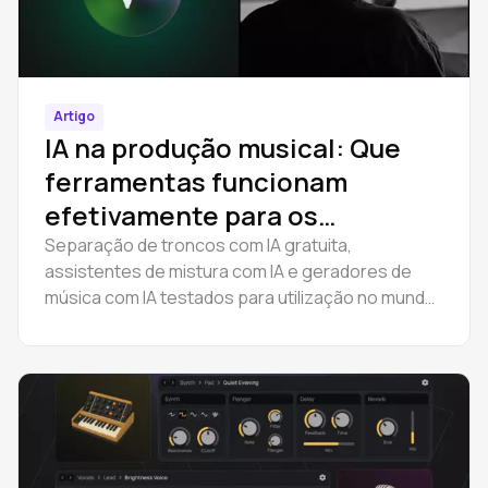
Artigo
IA na produção musical: Que
ferramentas funcionam
efetivamente para os
profissionais?
Separação de troncos com IA gratuita,
assistentes de mistura com IA e geradores de
música com IA testados para utilização no mundo
real. Sem propaganda. Análises e dicas sobre as
ferramentas UVR, Sonible, Suno v5 e Amped
Studio. Atualizado em 2026.