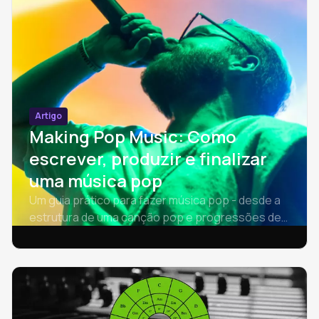
Artigo
Making Pop Music: Como
escrever, produzir e finalizar
uma música pop
Um guia prático para fazer música pop - desde a
estrutura de uma canção pop e progressões de
acordes até batidas, ganchos e produção.
Aprenda a escrever uma canção pop.