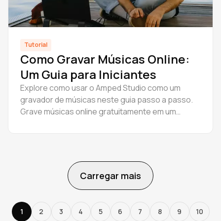
Tutorial
Como Gravar Músicas Online:
Um Guia para Iniciantes
Explore como usar o Amped Studio como um
gravador de músicas neste guia passo a passo.
Grave músicas online gratuitamente em um
poderoso estúdio de música online feito para
criadores.
Carregar mais
1
2
3
4
5
6
7
8
9
10