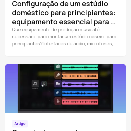
Configuração de um estúdio
doméstico para principiantes:
equipamento essencial para a
produção musical
Que equipamento de produção musical é
necessário para montar um estúdio caseiro para
principiantes? Interfaces de áudio, microfones,
auscultadores e como começar a produzir numa
DAW no navegador.
Artigo