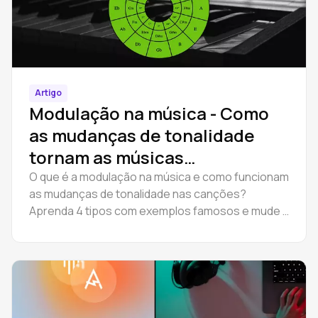
Artigo
Modulação na música - Como
as mudanças de tonalidade
tornam as músicas
inesquecíveis
O que é a modulação na música e como funcionam
as mudanças de tonalidade nas canções?
Aprenda 4 tipos com exemplos famosos e mude a
tonalidade de uma música online no Amped Studio.