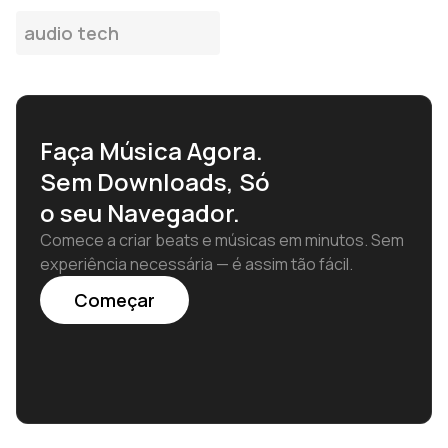
necessidade de instalação permanente.
edifício) do que um microfone de
audio tech
condensador. Os painéis de tratamento
acústico e as armadilhas de graves podem
ser instalados com estruturas
independentes ou adesivos removíveis, sem
necessidade de modificações permanentes.
Faça Música Agora.
Sem Downloads, Só
o seu Navegador.
Comece a criar beats e músicas em minutos. Sem
experiência necessária — é assim tão fácil.
Começar