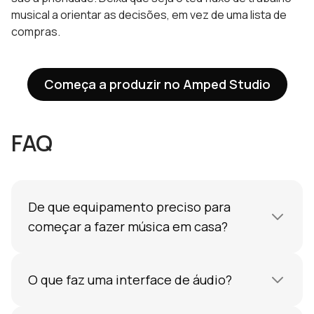
musical a orientar as decisões, em vez de uma lista de
compras.
Começa a produzir no Amped Studio
FAQ
De que equipamento preciso para
começar a fazer música em casa?
Um computador, uma DAW e auscultadores.
Isso é suficiente para produzir faixas
O que faz uma interface de áudio?
completas com instrumentos virtuais e
samples. Adicione uma interface de áudio e