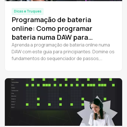
Dicas e Truques
Programação de bateria
online: Como programar
bateria numa DAW para
iniciantes
Aprenda a programação de bateria online numa
DAW com este guia para principiantes. Domine os
fundamentos do sequenciador de passos,
padrões de bateria e software gratuito para
programação de bateria.