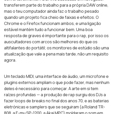
transferem parte do trabalho para a própria DAW online,
mas o teu computador ainda faz o trabalho pesado
quando um projeto fica cheio de faixas e efeitos. O
Chrome e o Firefox funcionam ambos, e uma ligação
estável mantém tudo a funcionar bem. Uma boa
resposta de graves é importante para o rap, por isso os
auscultadores com arcos são melhores do que os
altifalantes do portátil; os monitores de estúdio são uma
atualização que vale a pena mais tarde, não um requisito
agora.
Um teclado MIDI, uma interface de áudio, um microfone e
plugins externos ampliam o que pode fazer, mas nenhum
deles é necessário para começar. A arte em si tem
raízes profundas — a produção de rap surgiu dos DJs a
fazer loops de breaks no final dos anos 70, e as baterias
eletrónicas e samplers que se seguiram (a Roland TR-
808, a E-mu SP-1200, a Akai MPC) moldaram o som em