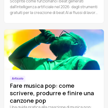
modalità di utilizzo
Scoprite come funzionano i beat generati
dall'intelligenza artificiale nel 2026: dagli strumenti
gratuiti per la creazione di beat AI ai flussi di lavoro
DAW completi. Creare strumentali hip hop e trap
online, quindi modificare gli stem nel browser.
Guida passo-passo.
Articolo
Fare musica pop: come
scrivere, produrre e finire una
canzone pop
Una guida pratica alla creazione di musica pop: