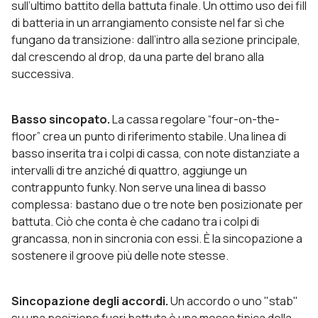
sull’ultimo battito della battuta finale. Un ottimo uso dei fill
di batteria in un arrangiamento consiste nel far sì che
fungano da transizione: dall’intro alla sezione principale,
dal crescendo al drop, da una parte del brano alla
successiva.
Basso sincopato.
La cassa regolare “four-on-the-
floor” crea un punto di riferimento stabile. Una linea di
basso inserita tra i colpi di cassa, con note distanziate a
intervalli di tre anziché di quattro, aggiunge un
contrappunto funky. Non serve una linea di basso
complessa: bastano due o tre note ben posizionate per
battuta. Ciò che conta è che cadano tra i colpi di
grancassa, non in sincronia con essi. È la sincopazione a
sostenere il groove più delle note stesse.
Sincopazione degli accordi.
Un accordo o uno "stab"