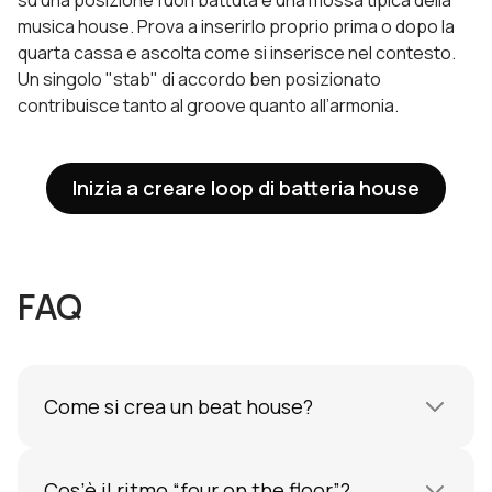
su una posizione fuori battuta è una mossa tipica della
musica house. Prova a inserirlo proprio prima o dopo la
quarta cassa e ascolta come si inserisce nel contesto.
Un singolo "stab" di accordo ben posizionato
contribuisce tanto al groove quanto all’armonia.
Inizia a creare loop di batteria house
FAQ
Come si crea un beat house?
Inserisci una cassa su ogni semiminima a 120-
128 BPM. Aggiungi un clap sui tempi 2 e 4, hi-
Cos’è il ritmo “four on the floor”?