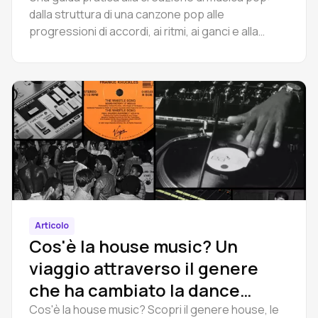
dalla struttura di una canzone pop alle
progressioni di accordi, ai ritmi, ai ganci e alla
produzione. Imparate a scrivere una canzone
pop.
Articolo
Cos'è la house music? Un
viaggio attraverso il genere
che ha cambiato la dance
music per sempre
Cos'è la house music? Scopri il genere house, le