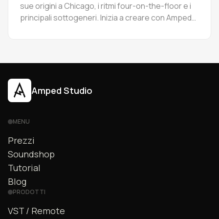
sue origini a Chicago, i ritmi four-on-the-floor e i
principali sottogeneri. Inizia a creare con Amped
Studio.
Amped Studio
MENU
Prezzi
Soundshop
Tutorial
Blog
PRODOTTI
VST / Remote