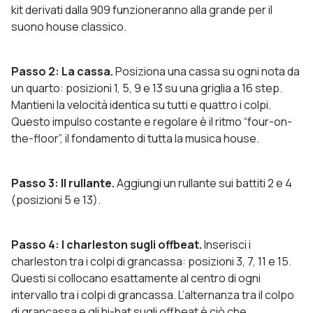
kit derivati dalla 909 funzioneranno alla grande per il
suono house classico.
Passo 2: La cassa.
Posiziona una cassa su ogni nota da
un quarto: posizioni 1, 5, 9 e 13 su una griglia a 16 step.
Mantieni la velocità identica su tutti e quattro i colpi.
Questo impulso costante e regolare è il ritmo “four-on-
the-floor”, il fondamento di tutta la musica house.
Passo 3: Il rullante.
Aggiungi un rullante sui battiti 2 e 4
(posizioni 5 e 13).
Passo 4: I charleston sugli offbeat.
Inserisci i
charleston tra i colpi di grancassa: posizioni 3, 7, 11 e 15.
Questi si collocano esattamente al centro di ogni
intervallo tra i colpi di grancassa. L’alternanza tra il colpo
di grancassa e gli hi-hat sugli offbeat è ciò che