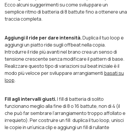
Ecco alcuni suggerimenti su come sviluppare un
semplice ritmo di batteria di 8 battute fino a ottenere una
traccia completa.
Aggiungi il ride per dare intensità.
Duplica il tuo loop e
aggiungi un piatto ride sugli offbeat nella copia.
Introdurre il ride più avanti nel brano crea un senso di
tensione crescente senza modificare il pattern di base.
Realizzare questo tipo di variazioni sul beat iniziale è il
modo più veloce per sviluppare arrangiamenti
basati su
loop
.
Fill agli intervalli giusti.
I fill di batteria di solito
funzionano meglio alla fine di 8 o 16 battute, non di 4 (il
che può far sembrare l’arrangiamento troppo affollato e
irrequieto). Per costruire un fill: duplica il tuo loop, unisci
le copie in un’unica clip e aggiungi un fill di rullante