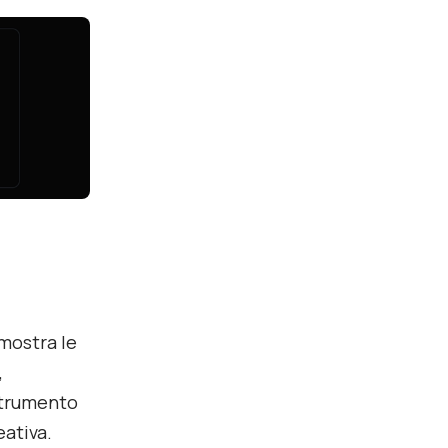
 mostra le
,
strumento
ativa.