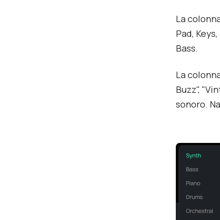
La colonna
Pad, Keys, 
Bass.
La colonna
Buzz", "Vi
sonoro. Na