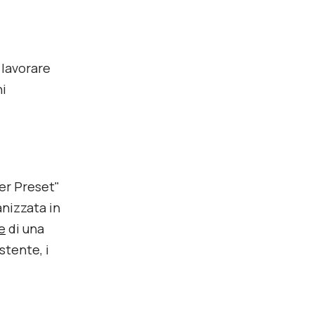
 lavorare
ni
per Preset"
anizzata in
e
di una
tente, i