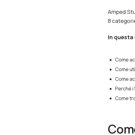
Amped Stud
8 categori
In questa 
Come acc
Come uti
Come acc
Perché i 
Come trov
Come