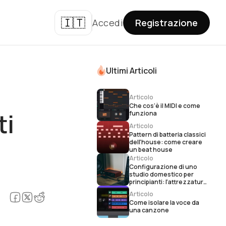
🇮🇹
Accedi
Registrazione
Ultimi Articoli
Articolo
Che cos’è il MIDI e come
ti
funziona
Articolo
Pattern di batteria classici
dell'house: come creare
un beat house
Articolo
Configurazione di uno
studio domestico per
principianti: l'attrezzatura
essenziale per la
Articolo
produzione musicale
Come isolare la voce da
una canzone