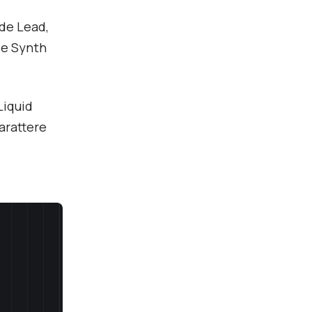
ude Lead,
r e Synth
Liquid
arattere
.