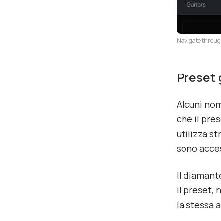
Navigate through
Preset 
Alcuni nom
che il pr
utilizza st
sono acces
Il diamant
il preset, 
la stessa 