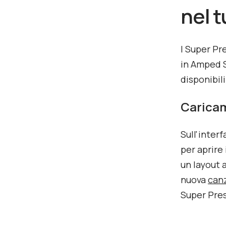
nel 
I Super Pr
in Amped S
disponibil
Caricam
Sull'inter
per aprire 
un layout 
nuova
can
Super Pres