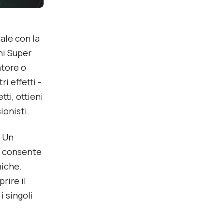
ale con la
ni Super
atore o
i effetti -
ti, ottieni
ionisti.
. Un
i consente
niche.
rire il
i singoli