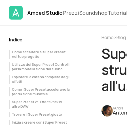
Amped Studio
Prezzi
Soundshop
Tutoria
Home
›
Blog
Indice
Supe
Come accedere ai Super Preset
nel tuo progetto
stru
Utilizzo dei Super Preset Controlli
per la modellazione del suono
Esplorare la catena completa degli
all'
effetti
Come i Super Preset accelerano la
produzione musicale
Super Preset vs. Effect Rack in
altre DAW
Autore
Anton
Trovare il Super Preset giusto
Inizia a creare con i Super Preset