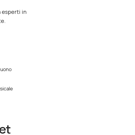
 esperti in
te.
 suono
usicale
et