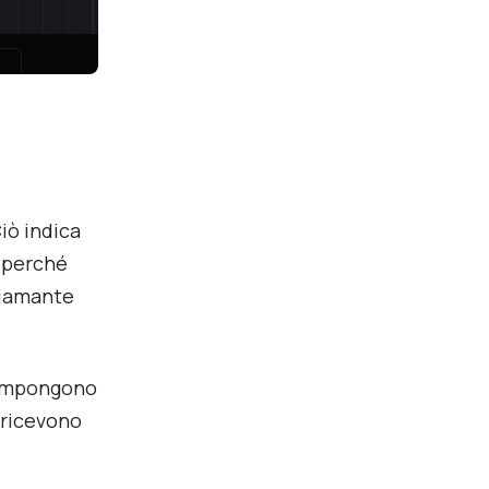
iò indica
 perché
 diamante
 compongono
m ricevono