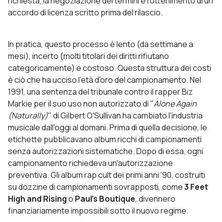
richiesta, la negoziazione dei termini e l’ottenimento di un
accordo di licenza scritto prima del rilascio.
In pratica, questo processo è lento (da settimane a
mesi), incerto (molti titolari dei diritti rifiutano
categoricamente) e costoso. Questa struttura dei costi
è ciò che ha ucciso l'età d'oro del campionamento. Nel
1991, una sentenza del tribunale contro il rapper Biz
Markie per il suo uso non autorizzato di "
Alone Again
(Naturally)
" di Gilbert O'Sullivan ha cambiato l'industria
musicale dall'oggi al domani. Prima di quella decisione, le
etichette pubblicavano album ricchi di campionamenti
senza autorizzazioni sistematiche. Dopo di essa, ogni
campionamento richiedeva un'autorizzazione
preventiva. Gli album rap cult dei primi anni '90, costruiti
su dozzine di campionamenti sovrapposti, come
3 Feet
High and Rising
o
Paul's Boutique
, divennero
finanziariamente impossibili sotto il nuovo regime.