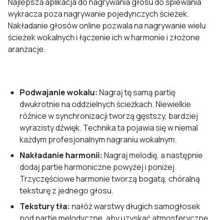
Najlepsza aplikacja do nagrywania głosu do śpiewania
wykracza poza nagrywanie pojedynczych ścieżek.
Nakładanie głosów online pozwala na nagrywanie wielu
ścieżek wokalnych i łączenie ich w harmonie i złożone
aranżacje.
Podwajanie wokalu:
Nagraj tę samą partię
dwukrotnie na oddzielnych ścieżkach. Niewielkie
różnice w synchronizacji tworzą gęstszy, bardziej
wyrazisty dźwięk. Technika ta pojawia się w niemal
każdym profesjonalnym nagraniu wokalnym.
Nakładanie harmonii:
Nagraj melodię, a następnie
dodaj partie harmoniczne powyżej i poniżej.
Trzyczęściowe harmonie tworzą bogatą, chóralną
teksturę z jednego głosu.
Tekstury tła:
nałóż warstwy długich samogłosek
pod partie melodyczne, aby uzyskać atmosferyczne