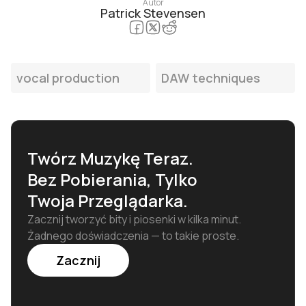
Autor
Patrick Stevensen
XLR do zewnętrznego interfejsu audio (karty
MP3 przy 320 kb/s — zapewnia on niemal
dźwiękowej) podłączonego do komputera
przezroczystą jakość przy rozsądnych
przez USB.
rozmiarach plików.
vocal production
DAW techniques
Twórz Muzykę Teraz.
Bez Pobierania, Tylko
Twoja Przeglądarka.
Zacznij tworzyć bity i piosenki w kilka minut.
Żadnego doświadczenia — to takie proste.
Zacznij