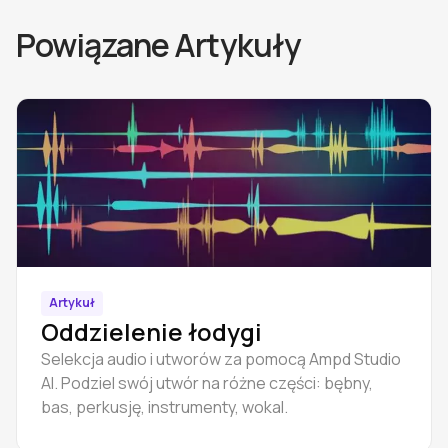
Powiązane Artykuły
Artykuł
Oddzielenie łodygi
Selekcja audio i utworów za pomocą Ampd Studio
AI. Podziel swój utwór na różne części: bębny,
bas, perkusję, instrumenty, wokal.