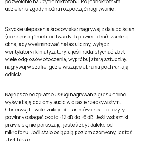
pozwolenie na użycie mikrofonu. Po jednokrotnym
udzieleniu zgody można rozpocząć nagrywanie.
Szybkie ulepszenia środowiska: nagrywaj z dala od ścian
(co najmniej 1 metr od twardych powierzchni), zamknij
okna, aby wyeliminować hałas uliczny, wyłącz
wentylatory i klimatyzatory, a jeśli nadal słychać zbyt
wiele odgłosów otoczenia, wypróbuj starą sztuczkę:
nagrywaj w szafie, gdzie wiszące ubrania pochłaniają
odbicia.
Najlepsze bezpłatne usługi nagrywania głosu online
wyświetlają poziomy audio w czasie rzeczywistym.
Obserwuj te wskaźniki podczas mówienia — szczyty
powinny osiągać około -12 dB do -6 dB. Jeśli wskaźniki
prawie się nie poruszają, jesteś zbyt daleko od
mikrofonu. Jeśli stale osiągają poziom czerwony, jesteś
zbyt blisko.