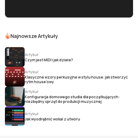
Najnowsze Artykuły
Artykuł
Czym jest MIDI i jak działa?
Artykuł
Klasyczne wzory perkusyjne w stylu house: jak stworzyć
rytm house’owy
Artykuł
Konfiguracja domowego studia dla początkujących:
niezbędny sprzęt do produkcji muzycznej
Artykuł
Jak wyodrębnić wokal z utworu