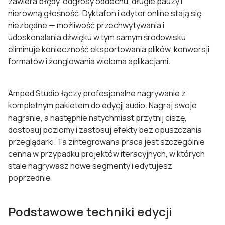
zawiera błędy, odgłosy oddechu, długie pauzy i
nierówną głośność. Dyktafon i edytor online stają się
niezbędne — możliwość przechwytywania i
udoskonalania dźwięku w tym samym środowisku
eliminuje konieczność eksportowania plików, konwersji
formatów i żonglowania wieloma aplikacjami.
Amped Studio łączy profesjonalne nagrywanie z
kompletnym
pakietem do edycji audio
. Nagraj swoje
nagranie, a następnie natychmiast przytnij ciszę,
dostosuj poziomy i zastosuj efekty bez opuszczania
przeglądarki. Ta zintegrowana praca jest szczególnie
cenna w przypadku projektów iteracyjnych, w których
stale nagrywasz nowe segmenty i edytujesz
poprzednie.
Podstawowe techniki edycji