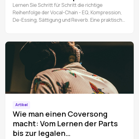
aufbaut
Lernen Sie Schritt für Schritt die richtige
Reihenfolge der Vocal-Chain - EQ, Kompression,
De-Essing, Sättigung und Reverb. Eine praktische
Anleitung zum Aufbau einer grundlegenden Vocal-
Chain.
Artikel
Wie man einen Coversong
macht: Vom Lernen der Parts
bis zur legalen