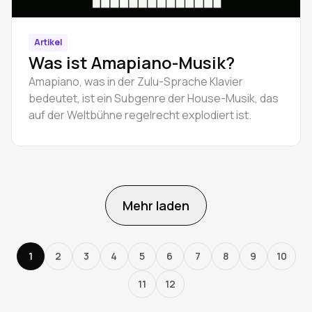
Artikel
Was ist Amapiano-Musik?
Amapiano, was in der Zulu-Sprache Klavier
bedeutet, ist ein Subgenre der House-Musik, das
auf der Weltbühne regelrecht explodiert ist.
Mehr laden
1
2
3
4
5
6
7
8
9
10
11
12