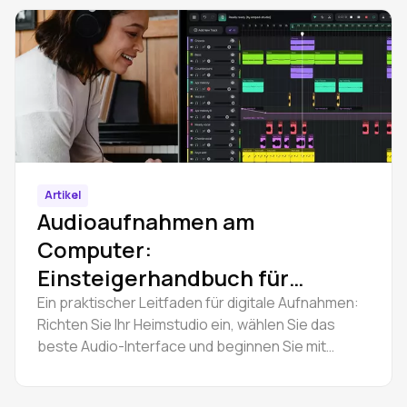
Artikel
Audioaufnahmen am
Computer:
Einsteigerhandbuch für
digitale Aufnahmen
Ein praktischer Leitfaden für digitale Aufnahmen:
Richten Sie Ihr Heimstudio ein, wählen Sie das
beste Audio-Interface und beginnen Sie mit
kostenlosen Audioaufnahmen auf Ihrem
Computer.