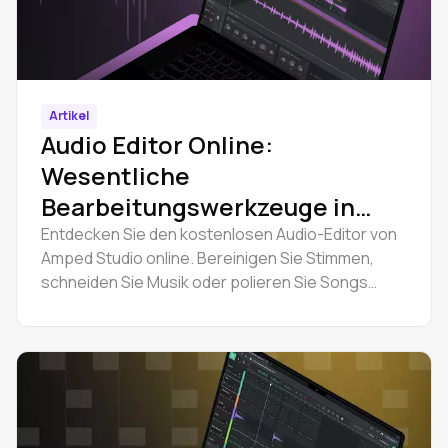
Artikel
Audio Editor Online:
Wesentliche
Bearbeitungswerkzeuge in
Amped Studio
Entdecken Sie den kostenlosen Audio-Editor von
Amped Studio online. Bereinigen Sie Stimmen,
schneiden Sie Musik oder polieren Sie Songs
einfach in Ihrem Browser. Probieren Sie es jetzt
aus und steigen Sie schnell in die Bearbeitung ein.