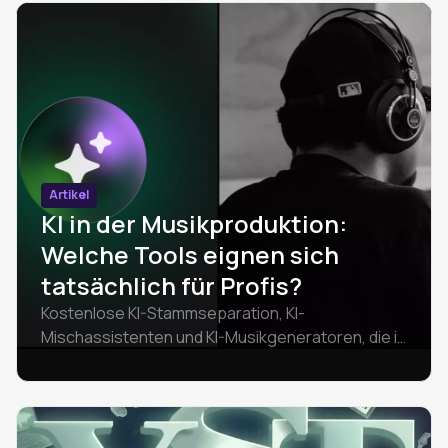
Artikel
KI in der Musikproduktion:
Welche Tools eignen sich
tatsächlich für Profis?
Kostenlose KI-Stammseparation, KI-
Mischassistenten und KI-Musikgeneratoren, die in
der Praxis getestet wurden. Kein Hype.
Bewertungen und Tipps zu den Tools UVR,
Sonible, Suno v5 und Amped Studio. Aktualisiert
2026.