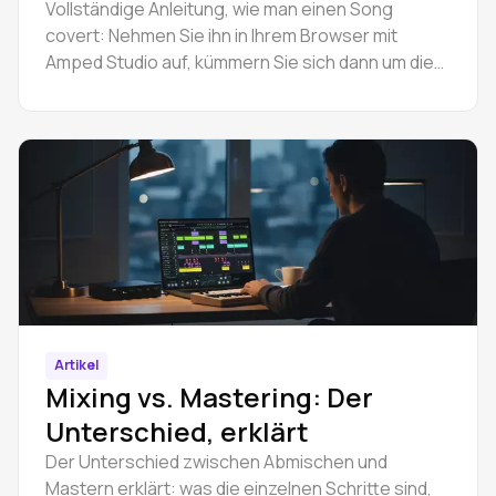
Veröffentlichung
Vollständige Anleitung, wie man einen Song
covert: Nehmen Sie ihn in Ihrem Browser mit
Amped Studio auf, kümmern Sie sich dann um die
Coversong-Lizenz und veröffentlichen Sie ihn
legal auf Spotify.
Artikel
Mixing vs. Mastering: Der
Unterschied, erklärt
Der Unterschied zwischen Abmischen und
Mastern erklärt: was die einzelnen Schritte sind,