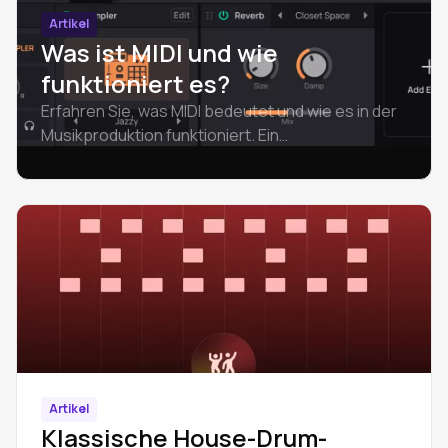
Artikel
Was ist MIDI und wie
funktioniert es?
Erfahren Sie, was MIDI bedeutet und wie es in der
Musikproduktion funktioniert. Ein
einsteigerfreundlicher Leitfaden zu den
Grundlagen von MIDI, zum Unterschied zwischen
Audio und MIDI, zu MIDI-Dateien und zu den ersten
Schritten.
Artikel
Klassische House-Drum-