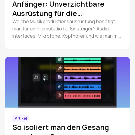
Anfänger: Unverzichtbare
Ausrüstung für die
Musikproduktion
Welche Musikproduktionsausrüstung benötigt
man für ein Heimstudio für Einsteiger? Audio-
Interfaces, Mikrofone, Kopfhörer und wie man mit
der Produktion in einer Browser-DAW beginnt.
Artikel
So isoliert man den Gesang