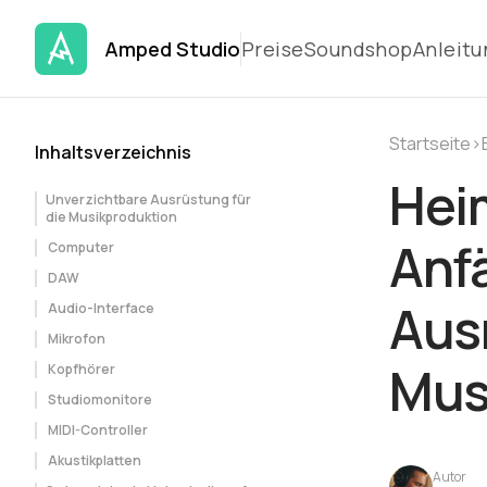
Amped Studio
Preise
Soundshop
Anleit
Startseite
›
Inhaltsverzeichnis
Hei
Unverzichtbare Ausrüstung für
die Musikproduktion
Anf
Computer
DAW
Ausr
Audio-Interface
Mikrofon
Mus
Kopfhörer
Studiomonitore
MIDI-Controller
Akustikplatten
Autor