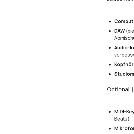
Comput
DAW
(di
Abmischu
Audio-I
verbesse
Kopfhör
Studiom
Optional, 
MIDI-Ke
Beats)
Mikrofo