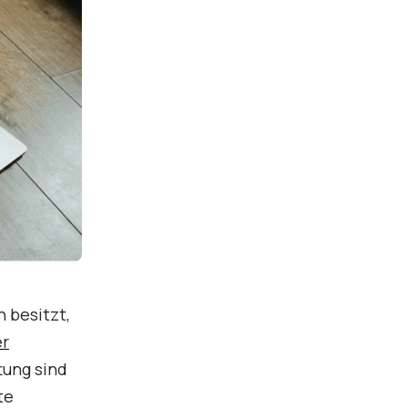
 besitzt,
er
tung sind
te