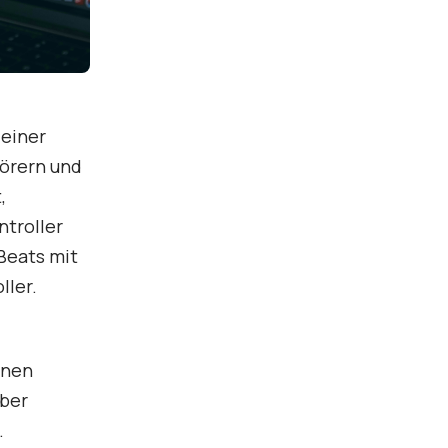
 einer
hörern und
,
ntroller
Beats mit
ller.
inen
über
.