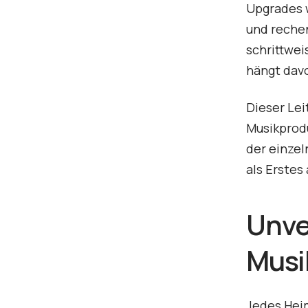
Upgrades 
und rechen
schrittwei
hängt davo
Dieser Lei
Musikprodu
der einzel
als Erstes
Unve
Musi
Jedes Hei