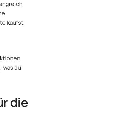
angreich
ne
te kaufst,
nktionen
, was du
r die