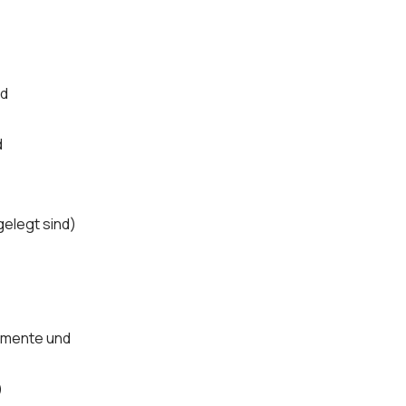
)
nd
d
gelegt sind)
rumente und
)