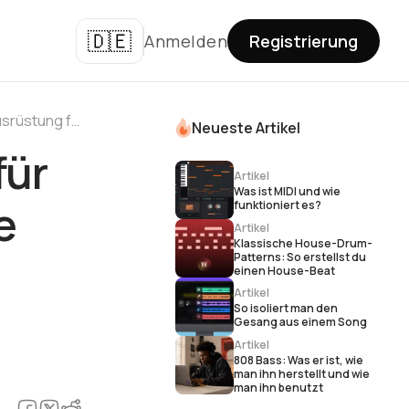
🇩🇪
Anmelden
Registrierung
Heimstudio-Einrichtung für Anfänger: Unverzichtbare Ausrüstung für die Musikproduktion
Neueste Artikel
für
Artikel
Was ist MIDI und wie
e
funktioniert es?
Artikel
Klassische House-Drum-
Patterns: So erstellst du
einen House-Beat
Artikel
So isoliert man den
Gesang aus einem Song
Artikel
808 Bass: Was er ist, wie
man ihn herstellt und wie
man ihn benutzt