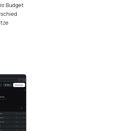
nes Budget
rschied
utze