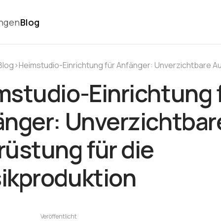
ungen
Blog
Blog
›
mstudio-Einrichtung 
änger: Unverzichtbar
üstung für die
ikproduktion
Veröffentlicht