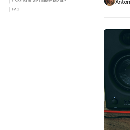
Anton
So baust du ein Heimstudio auf
FAQ