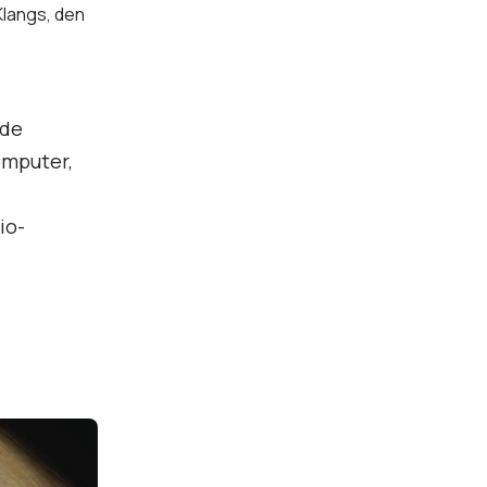
Klangs, den
ede
omputer,
io-