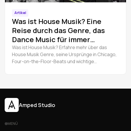
Artikel
Was ist House Musik? Eine
Reise durch das Genre, das
Dance Music für immer
veränderte
Was ist House Musik? Erfahre mehr über das
House Musik Genre, seine Ursprünge in Chicago,
Four-on-the-Floor-Beats und wichtige
Subgenres. Starte mit Amped Studio.
Amped Studio
MENÜ