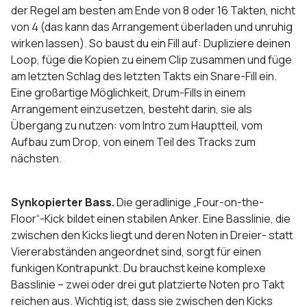
der Regel am besten am Ende von 8 oder 16 Takten, nicht
von 4 (das kann das Arrangement überladen und unruhig
wirken lassen). So baust du ein Fill auf: Dupliziere deinen
Loop, füge die Kopien zu einem Clip zusammen und füge
am letzten Schlag des letzten Takts ein Snare-Fill ein.
Eine großartige Möglichkeit, Drum-Fills in einem
Arrangement einzusetzen, besteht darin, sie als
Übergang zu nutzen: vom Intro zum Hauptteil, vom
Aufbau zum Drop, von einem Teil des Tracks zum
nächsten.
Synkopierter Bass.
Die geradlinige „Four-on-the-
Floor“-Kick bildet einen stabilen Anker. Eine Basslinie, die
zwischen den Kicks liegt und deren Noten in Dreier- statt
Viererabständen angeordnet sind, sorgt für einen
funkigen Kontrapunkt. Du brauchst keine komplexe
Basslinie – zwei oder drei gut platzierte Noten pro Takt
reichen aus. Wichtig ist, dass sie zwischen den Kicks