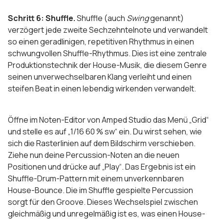
Schritt 6: Shuffle.
Shuffle (auch
Swing
genannt)
verzögert jede zweite Sechzehntelnote und verwandelt
so einen geradlinigen, repetitiven Rhythmus in einen
schwungvollen Shuffle-Rhythmus. Dies ist eine zentrale
Produktionstechnik der House-Musik, die diesem Genre
seinen unverwechselbaren Klang verleiht und einen
steifen Beat in einen lebendig wirkenden verwandelt.
Öffne im Noten-Editor von Amped Studio das Menü „Grid“
und stelle es auf „1/16 60 % sw“ ein. Du wirst sehen, wie
sich die Rasterlinien auf dem Bildschirm verschieben.
Ziehe nun deine Percussion-Noten an die neuen
Positionen und drücke auf „Play“. Das Ergebnis ist ein
Shuffle-Drum-Pattern mit einem unverkennbaren
House-Bounce. Die im Shuffle gespielte Percussion
sorgt für den Groove. Dieses Wechselspiel zwischen
gleichmäßig und unregelmäßig ist es, was einen House-