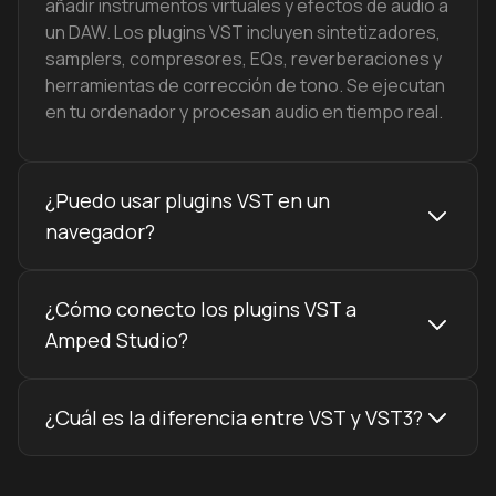
añadir instrumentos virtuales y efectos de audio a
un DAW. Los plugins VST incluyen sintetizadores,
samplers, compresores, EQs, reverberaciones y
herramientas de corrección de tono. Se ejecutan
en tu ordenador y procesan audio en tiempo real.
¿Puedo usar plugins VST en un
navegador?
Sí. Amped Studio es el único DAW online que
¿Cómo conecto los plugins VST a
soporta plugins VST reales en el navegador. A
través de VST Remote — una app puente ligera —
Amped Studio?
tus plugins VST instalados localmente se
conectan a tu sesión del navegador en tiempo
Añade VST Remote a cualquier pista en Amped
real en Windows y macOS.
¿Cuál es la diferencia entre VST y VST3?
Studio, descarga la app host complementaria
para tu sistema operativo, ejecútala en segundo
VST3 es el estándar de plugins Steinberg
plano y recarga la pestaña del navegador. Tus
actualizado. Comparado con VST2, usa menos