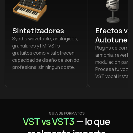
Sintetizadores
Efectos vo
Autotune
Synths wavetable, analógicos,
granulares y FM. VSTs
Plugins de correc
gratuitos como Vital ofrecen
armonía, reverbe
capacidad de diseño de sonido
modulación para 
profesional sin ningún coste.
Procesa tu voz c
VST vocal instala
GUÍA DE FORMATOS
VST vs VST3
— lo que