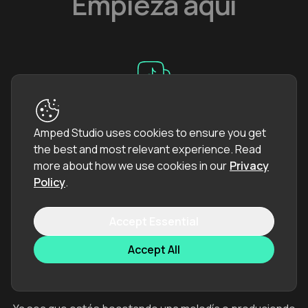
Empieza aquí
Amped Studio es tu creador de música en línea todo en
Amped Studio uses cookies to ensure you get
uno, brindándote las herramientas para crear música
the best and most relevant experience.
Read
directamente en tu navegador — sin necesidad de
more about how we use cookies in our
Privacy
instalaciones ni configuración.
Policy
.
Accept Essential
Accept All