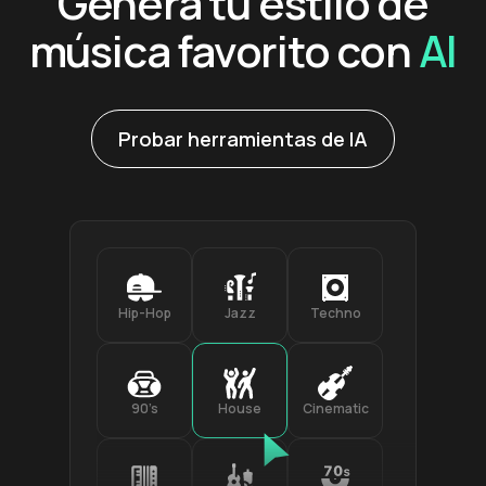
Genera tu estilo de
música favorito con
AI
Probar herramientas de IA
Hip-Hop
Jazz
Techno
90’s
House
Cinematic