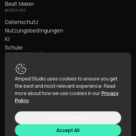
Beat Maker
ÜBER UNS
Datenschutz
Nutzungsbedingungen
KI
Schule
SUPPORT ERHALTEN
Kontakt
FAQ
Amped Studio uses cookies to ensure you get
Community
the best and most relevant experience.
Read
Handbuch
more about how we use cookies in our
Privacy
Policy
.
Accept Essential
© 2026 LettoPro SA. All rights reserved.
Accept All
Sprache:
Deutsch (DE)