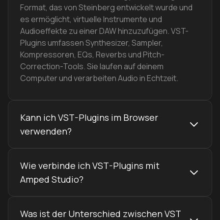
Format, das von Steinberg entwickelt wurde und
es ermöglicht, virtuelle Instrumente und
Audioeffekte zu einer DAW hinzuzufügen. VST-
Plugins umfassen Synthesizer, Sampler,
Kompressoren, EQs, Reverbs und Pitch-
Correction-Tools. Sie laufen auf deinem
Computer und verarbeiten Audio in Echtzeit.
Kann ich VST-Plugins im Browser
verwenden?
Ja. Amped Studio ist die einzige Online-DAW mit
Wie verbinde ich VST-Plugins mit
Unterstützung für echte VST-Plugins im Browser.
Über VST Remote — eine schlanke Bridge-App —
Amped Studio?
verbinden sich deine lokal installierten VST-
Plugins in Echtzeit auf Windows und macOS mit
Füge VST Remote zu einem beliebigen Track in
deiner Browser-Session.
Was ist der Unterschied zwischen VST
Amped Studio hinzu, lade die Begleit-Host-App für