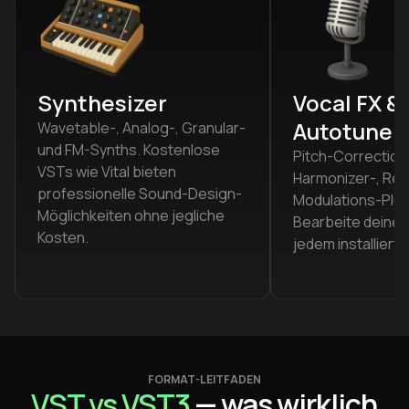
Synthesizer
Vocal FX &
Autotune
Wavetable-, Analog-, Granular-
und FM-Synths. Kostenlose
Pitch-Correction
VSTs wie Vital bieten
Harmonizer-, Rev
professionelle Sound-Design-
Modulations-Plugi
Möglichkeiten ohne jegliche
Bearbeite deine 
Kosten.
jedem installiert
FORMAT-LEITFADEN
VST vs VST3
— was wirklich