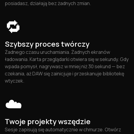
posiadasz, działają bez żadnych zmian.
🔁
Szybszy proces twórczy
Żadnego czasu uruchamiania. Żadnych ekranów
ładowania. Karta przeglądarki otwiera się w sekundy. Gdy
wpada pomysł, nagrywasz w mniej niż 30 sekund — bez
czekania, aż DAW się zainicjuje i przeskanuje bibliotekę
wtyczek.
☁️
Twoje projekty wszędzie
Sesje zapisują się automatycznie w chmurze. Otwórz