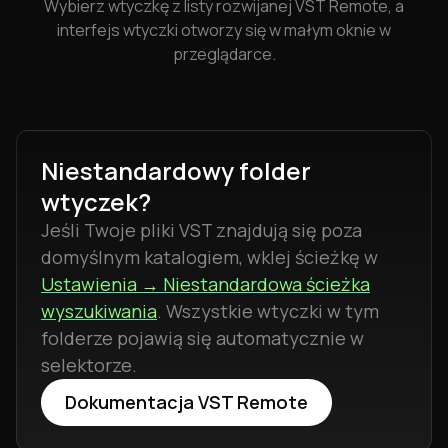
Wybierz wtyczkę z listy rozwijanej VST Remote, a
interfejs wtyczki otworzy się w małym oknie w
przeglądarce.
Niestandardowy folder
wtyczek?
Jeśli Twoje pliki VST znajdują się poza
domyślnym katalogiem, wklej ścieżkę w
Ustawienia → Niestandardowa ścieżka
wyszukiwania
. Wszystkie wtyczki w tym
folderze pojawią się automatycznie w
selektorze.
Dokumentacja VST Remote