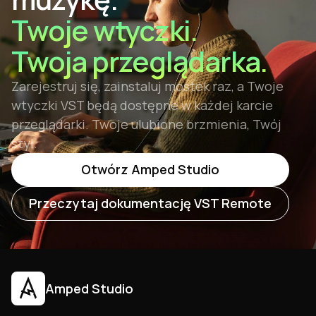
obsługiwany.
Twoje wtyczki.
Twoja przeglądarka.
Zarejestruj się, zainstaluj mostek raz, a Twoje
wtyczki VST będą dostępne w każdej karcie
przeglądarki. Twoje ulubione brzmienia, Twój
styl.
Otwórz Amped Studio
Przeczytaj dokumentację VST Remote
Amped Studio