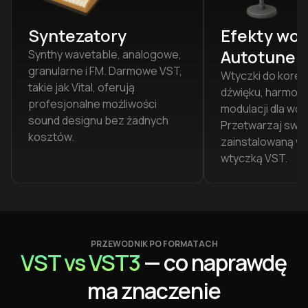
Syntezatory
Efekty wok
Autotune
Synthy wavetable, analogowe,
granularne i FM. Darmowe VST,
Wtyczki do korek
takie jak Vital, oferują
dźwięku, harmonii
profesjonalne możliwości
modulacji dla wok
sound designu bez żadnych
Przetwarzaj swój
kosztów.
zainstalowaną w
wtyczką VST.
PRZEWODNIK PO FORMATACH
VST vs VST3
— co naprawdę
ma znaczenie