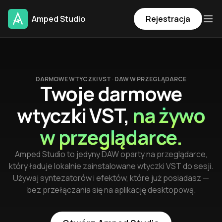
Amped Studio
Rejestracja
DARMOWE WTYCZKI VST · DAW W PRZEGLĄDARCE
Twoje darmowe
wtyczki VST,
na żywo
w przeglądarce.
Amped Studio to jedyny DAW oparty na przeglądarce,
który ładuje lokalnie zainstalowane wtyczki VST do sesji.
Używaj syntezatorów i efektów, które już posiadasz —
bez przełączania się na aplikację desktopową.