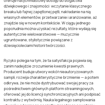
oferuje natychmiastowy dostęp do bogactwa
dźwiękowego i znajomości: wczytanie klasycznego
breaku lub fajnej zapętlonej pętli, nakładanie na nią
własnych elementów, przetwarzanie i aranżowanie, aż
znajdzie się w nowym kontekście. W ciągu jednego
popołudnia można uzyskać rezultaty, które wydają się
autentycznie wielowarstwowe — muzycznie
ugruntowane, stylistycznie powiązane z
dziesięcioleciami historii twórczości.
Ryzyko polega na tym, że ta satysfakcja pojawia się,
zanim nadejdzie zrozumienie kwestii prawnych.
Producent buduje utwory wokół nieautoryzowanych
sampli, rozwija charakterystyczne brzmienie — a potem
odkrywa, że nie może dystrybuować swojej pracy za
pośrednictwem głównych platform streamingowych,
oferować jej do licencji synchronizacyjnych ani podpisać
kontraktu z wytwórnią. Nauka legalnego samplowania