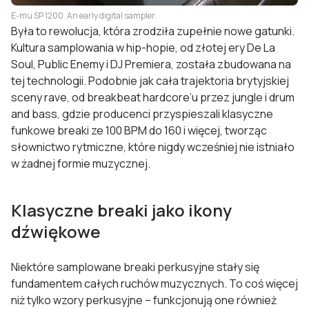
E-mu SP 1200. An early digital sampler.
Była to rewolucja, która zrodziła zupełnie nowe gatunki.
Kultura samplowania w hip-hopie, od złotej ery De La
Soul, Public Enemy i DJ Premiera, została zbudowana na
tej technologii. Podobnie jak cała trajektoria brytyjskiej
sceny rave, od breakbeat hardcore’u przez jungle i drum
and bass, gdzie producenci przyspieszali klasyczne
funkowe breaki ze 100 BPM do 160 i więcej, tworząc
słownictwo rytmiczne, które nigdy wcześniej nie istniało
w żadnej formie muzycznej.
Klasyczne breaki jako ikony
dźwiękowe
Niektóre samplowane breaki perkusyjne stały się
fundamentem całych ruchów muzycznych. To coś więcej
niż tylko wzory perkusyjne – funkcjonują one również