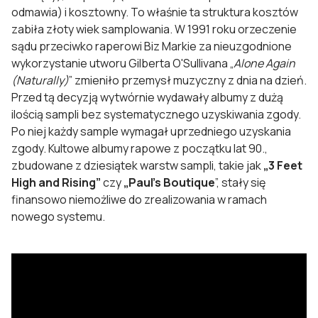
odmawia) i kosztowny. To właśnie ta struktura kosztów
zabiła złoty wiek samplowania. W 1991 roku orzeczenie
sądu przeciwko raperowi Biz Markie za nieuzgodnione
wykorzystanie utworu Gilberta O'Sullivana „
Alone Again
(Naturally)
” zmieniło przemysł muzyczny z dnia na dzień.
Przed tą decyzją wytwórnie wydawały albumy z dużą
ilością sampli bez systematycznego uzyskiwania zgody.
Po niej każdy sample wymagał uprzedniego uzyskania
zgody. Kultowe albumy rapowe z początku lat 90.,
zbudowane z dziesiątek warstw sampli, takie jak
„3 Feet
High and Rising”
czy
„Paul's Boutique
”, stały się
finansowo niemożliwe do zrealizowania w ramach
nowego systemu.