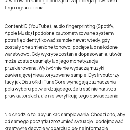
utworów od samego początku zapobiega powstaniu
tego ograniczenia.
Content ID (YouTube), audio fingerprinting (Spotify,
Apple Music) i podobne zautomatyzowane systemy
potrafią zidentyfikować sample nawet wtedy, gdy
zostały one zmienione tonowo, pocięte lub nałożone
warstwowo. Gdy wykryte zostanie dopasowanie, utwór
może zostać usunięty lub jego monetyzacja
przekierowana. Wytwórnie nie wydadzą muzyki
zawierającej nieautoryzowane sample. Dystrybutorzy
tacy jak DistroKid i TuneCore wymagają zaznaczenia
pola wyboru potwierdzającego, że treść nie narusza
praw autorskich, ale nie weryfikują tego oświadczenia.
Nie chodzi o to, aby unikać samplowania. Chodzi o to, aby
od samego początku zrozumieć sytuację i podejmować
kreatywne decyzje w oparciu o pełne informacje.