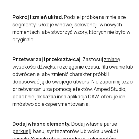
Pokrój i zmień układ.
Podziel próbkę na mniejsze
segmenty i ułóż je w nowej sekwencji, w nowych
momentach, aby stworzyć wzory, których nie było w
oryginale.
Przetwarzaj i przekształcaj.
Zastosuj
zmianę
wysokości dźwięku
, rozciąganie czasu, filtrowanie lub
odwrócenie, aby zmienić charakter próbki i
dopasować ją do swojego utworu. Nie zapomnij też o
przetwarzaniu za pomocą efektów. Amped Studio,
podobnie jak każda inna aplikacja DAW, oferuje ich
mnóstwo do eksperymentowania.
Dodaj własne elementy.
Dodaj własne partie
perkusji
, basu, syntezatorów lub wokalu wokół
sampla. Sample stają się jednym z elementów