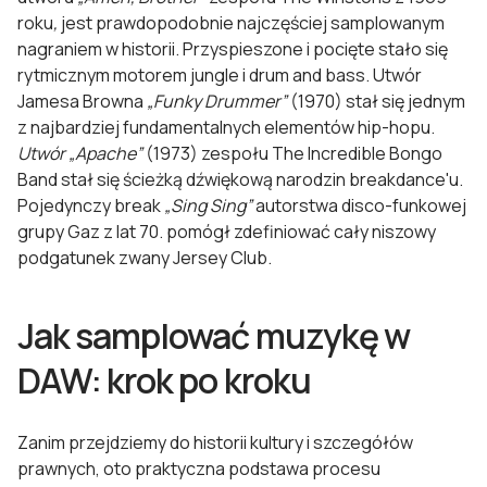
roku
,
jest prawdopodobnie najczęściej samplowanym
nagraniem w historii. Przyspieszone i pocięte stało się
rytmicznym motorem jungle i drum and bass. Utwór
Jamesa Browna
„Funky Drummer”
(1970) stał się jednym
z najbardziej fundamentalnych elementów hip-hopu.
Utwór
„Apache”
(1973) zespołu The Incredible Bongo
Band stał się ścieżką dźwiękową narodzin breakdance'u.
Pojedynczy break
„Sing Sing”
autorstwa disco-funkowej
grupy Gaz z lat 70. pomógł zdefiniować cały niszowy
podgatunek zwany Jersey Club.
Jak samplować muzykę w
DAW: krok po kroku
Zanim przejdziemy do historii kultury i szczegółów
prawnych, oto praktyczna podstawa procesu