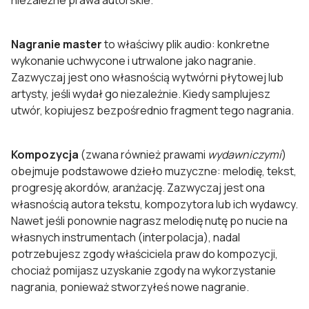
niezależne prawa autorskie.
Nagranie master
to właściwy plik audio: konkretne
wykonanie uchwycone i utrwalone jako nagranie.
Zazwyczaj jest ono własnością wytwórni płytowej lub
artysty, jeśli wydał go niezależnie. Kiedy samplujesz
utwór, kopiujesz bezpośrednio fragment tego nagrania.
Kompozycja
(zwana również prawami
wydawniczymi
)
obejmuje podstawowe dzieło muzyczne: melodię, tekst,
progresję akordów, aranżację. Zazwyczaj jest ona
własnością autora tekstu, kompozytora lub ich wydawcy.
Nawet jeśli ponownie nagrasz melodię nutę po nucie na
własnych instrumentach (interpolacja), nadal
potrzebujesz zgody właściciela praw do kompozycji,
chociaż pomijasz uzyskanie zgody na wykorzystanie
nagrania, ponieważ stworzyłeś nowe nagranie.