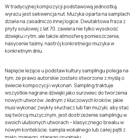
W tradycyjnej kompozycji podstawową jednostką
wyrazu jest sekwencja nut. Muzyka oparta na samplach
działa na zasadniczo innej logice. Dwutaktowa fraza z
płyty soulowej z lat 70. zawiera nie tylko wysokość
dźwięku i rytm, ale także atmosferę pomieszczenia,
nasycenie taśmy, nastrój konkretnego muzyka w
konkretnym dniu.
Napięcie leżące u podstaw kultury samplingu polega na
tym, że prawo autorskie zostało stworzone z myślą o
świecie kompozycji i wykonań. Sampling traktuje
wszystkie nagrane dźwięki jako surowiec do tworzenia
nowych utworów. Jednym z kluczowych kroków, jakie
musi wykonać zwykły słuchacz lub fan muzyki, aby stać
się twórcą muzycznym, jest dostrzeżenie samplingu w
swoich ulubionych utworach – klasycznego breaku w
nowym kontekście, sampla wokalnego lub całej pętli z
mało znanego, starego oryginału.