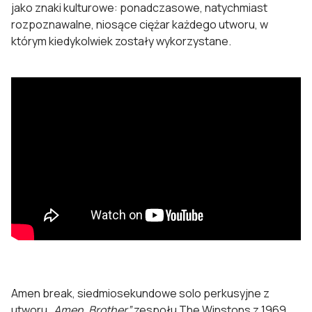
jako znaki kulturowe: ponadczasowe, natychmiast
rozpoznawalne, niosące ciężar każdego utworu, w
którym kiedykolwiek zostały wykorzystane.
Amen break, siedmiosekundowe solo perkusyjne z
utworu
„Amen, Brother”
zespołu The Winstons z 1969