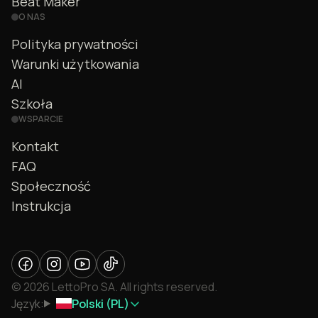
Beat Maker
O NAS
Polityka prywatności
Warunki użytkowania
AI
Szkoła
WSPARCIE
Kontakt
FAQ
Społeczność
Instrukcja
© 2026 LettoPro SA. All rights reserved.
Język:
Polski (PL)