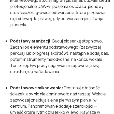
internetowego studia nagrań piosenek odzwierciedla
profesjonalne DAW-y: pozioma oś czasu, pionowy
stos ścieżek, głowica odtwarzania, która przesuwa
się od lewej do prawej, gdy odtwarzana jest Twoja
piosenka.
Podstawy aranżacji:
Buduj piosenkę stopniowo.
Zacznij od elementu podstawowego (zazwyczaj
perkusji lub progresji akordów), następnie dodaj bas,
potem instrumenty melodyczne, na końcu wokale.
Ten przepływ pracy nagrywania zapewnia jasną
strukturę do naśladowania.
Podstawowe miksowanie:
Dostosuj głośność
ścieżek, aby nic nie dominowało nad resztą. Wokale
zazwyczaj znajdują się na pierwszym planie i w
centrum. Panoramowanie dodaje szerokości —
umieść gitarę rytmiczną lekko w lewo, klawisze w