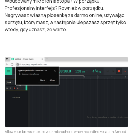
Wbudowany mikrofon laptopa? W porządku.
Profesjonalny interfejs? Również w porządku.
Nagrywasz własną piosenkę za darmo online, używając
sprzętu, który masz, a następnie ulepszasz sprzęt tylko
wtedy, gdy uznasz, że warto.
Allow your browser to use your microphone when recording vocals in Amped