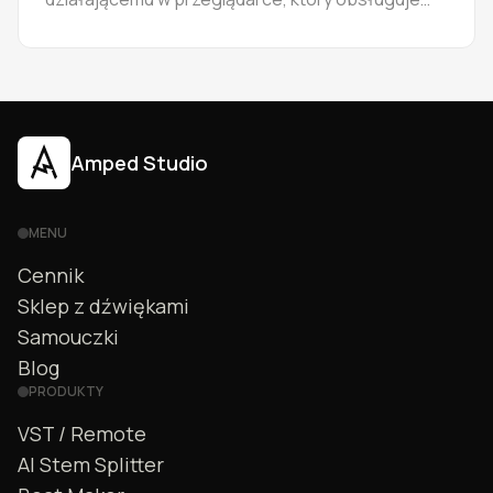
format VST. Szczegółowa instrukcja konfiguracji
wtyczek VST i VST3 w systemach Windows i Mac.
Amped Studio
MENU
Cennik
Sklep z dźwiękami
Samouczki
Blog
PRODUKTY
VST / Remote
AI Stem Splitter