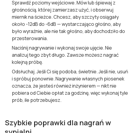
Sprawdź poziomy wejściowe. Mów lub śpiewaj z
głośnością, której zamierzasz użyć, i obserwuj
miernik na ścieżce. Chcesz, aby szczyty osiągały
około -12dB do -6dB — wystarczająco głośno, aby
było wyraźnie, ale nie tak głośno, aby dochodziło do
przesterowania.
Naciśnij nagrywanie i wykonaj swoje ujęcie. Nie
analizuj tego zbyt długo. Zawsze możesz nagrać
kolejną próbę.
Odsłuchaj. Jeśli Ci się podoba, świetnie. Jeśli nie, usuń
i spróbuj ponownie. Nagrywanie własnych piosenek
oznacza, że jesteś również inżynierem — nikt nie
pobiera od Ciebie opłat za godzinę, więc wykonaj tyle
prób, ile potrzebujesz.
Szybkie poprawki dla nagrań w
sypialni