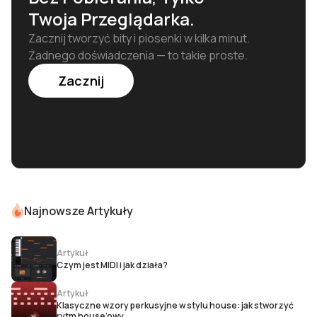
dostarczając niemal profesjonalne rezultaty.
Twoja Przeglądarka.
Zacznij tworzyć bity i piosenki w kilka minut.
Żadnego doświadczenia — to takie proste.
Zacznij
Najnowsze Artykuły
Artykuł
Czym jest MIDI i jak działa?
Artykuł
Klasyczne wzory perkusyjne w stylu house: jak stworzyć
rytm house’owy